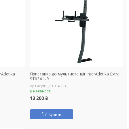
Atletika
Приставка до мультистанції InterAtletika Extra
ST034.1-B
I_ST034.1-B
В наявності
13 200 ₴
Купити