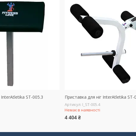
nterAtletika ST-005.3
Приставка для ніг InterAtletika ST-
I_ST-005.4
Немає в наявності
4 404 ₴