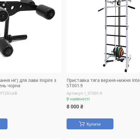
ння ніг) для лави Inspire з
Приставка тяга верхня-нижня Inter
ень чорна
ST001.9
/FT20-LKB
I_ST001.9
В наявності
8 000 ₴
Купити