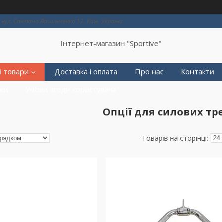
вул. Степана Васильченко 12, Київ, Україна
Інтернет-магазин "Sportive"
і товари
Доставка і оплата
Про нас
Контакти
еки
Умови згоди користувача
Опції для силових тр