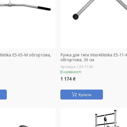
tletika E5-05-M обгортова,
Ручка для тяги InterAtletika E5-11-
обгортова, 30 см
I_E5-11-M
В наявності
1 174 ₴
Купити