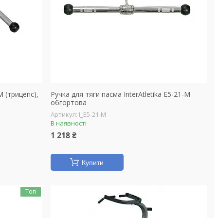
M (трицепс),
Ручка для тяги пасма InterAtletika E5-21-M
обгортова
I_E5-21-M
В наявності
1 218 ₴
Купити
Топ