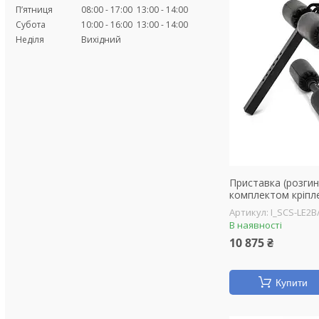
Пʼятниця
08:00
17:00
13:00
14:00
Субота
10:00
16:00
13:00
14:00
Неділя
Вихідний
Приставка (розгина
комплектом кріпл
I_SCS-LE2B
В наявності
10 875 ₴
Купити