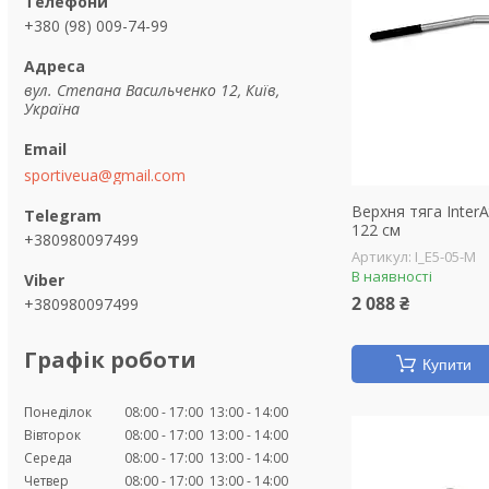
+380 (98) 009-74-99
вул. Степана Васильченко 12, Київ,
Україна
sportiveua@gmail.com
Верхня тяга InterA
122 см
+380980097499
I_E5-05-M
В наявності
2 088 ₴
+380980097499
Графік роботи
Купити
Понеділок
08:00
17:00
13:00
14:00
Вівторок
08:00
17:00
13:00
14:00
Середа
08:00
17:00
13:00
14:00
Четвер
08:00
17:00
13:00
14:00