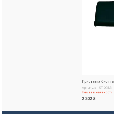
Приставка Скотта I
I_ST-005.3
Немає в наявності
2 202 ₴