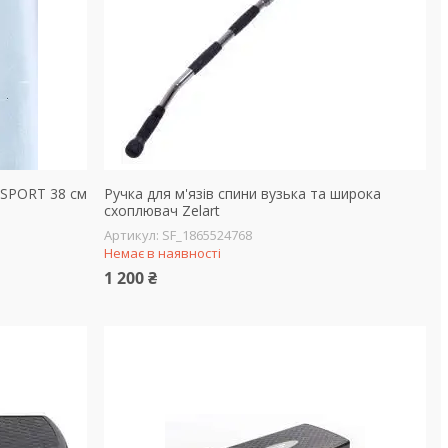
 SPORT 38 см
Ручка для м'язів спини вузька та широка
схоплювач Zelart
SF_1865524768
Немає в наявності
1 200 ₴