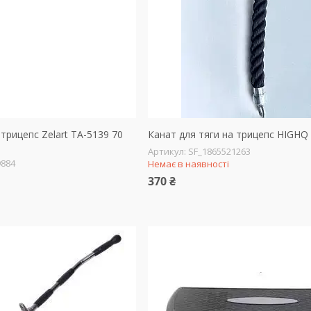
 трицепс Zelart TA-5139 70
Канат для тяги на трицепс HIGHQ
SF_1865521263
9884
Немає в наявності
370 ₴