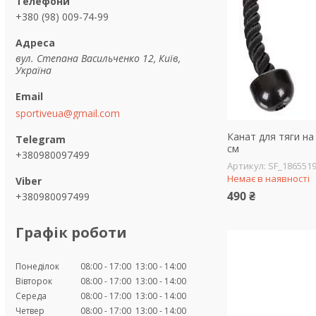
+380 (98) 009-74-99
вул. Степана Васильченко 12, Київ,
Україна
sportiveua@gmail.com
Канат для тяги на
см
+380980097499
SF_186551
Немає в наявності
490 ₴
+380980097499
Графік роботи
Понеділок
08:00
17:00
13:00
14:00
Вівторок
08:00
17:00
13:00
14:00
Середа
08:00
17:00
13:00
14:00
Четвер
08:00
17:00
13:00
14:00