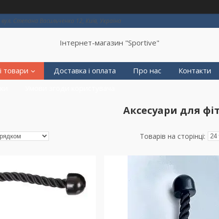
вул. Степана Васильченко 12, Київ, Україна
Інтернет-магазин "Sportive"
і товари
Доставка і оплата
Про нас
Контакти
еки
Умови згоди користувача
Аксесуари для фі