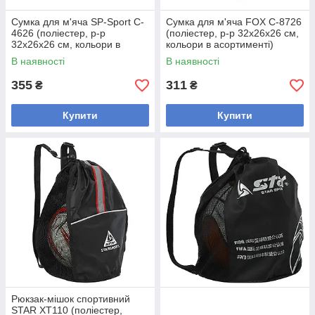
Сумка для м'яча SP-Sport C-
Сумка для м'яча FOX C-8726
4626 (поліестер, р-р
(поліестер, р-р 32х26х26 см,
32х26х26 см, кольори в
кольори в асортименті)
асортименті)
В наявності
В наявності
355
311
₴
₴
Купити
Купити
Рюкзак-мішок спортивний
STAR XT110 (поліестер,