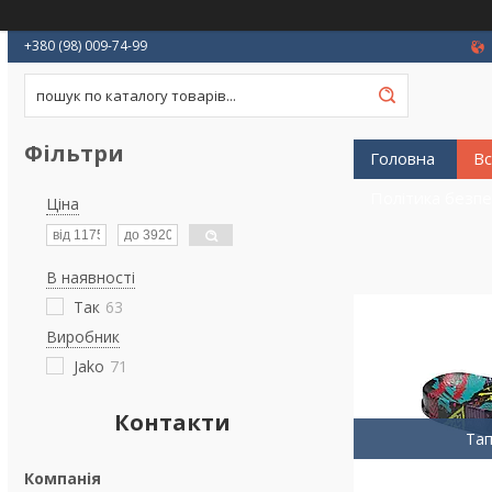
+380 (98) 009-74-99
Фільтри
Головна
Вс
Політика безп
Ціна
В наявності
Так
63
Виробник
Jako
71
Контакти
Тап