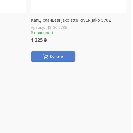
Капці сланцеві Jakolette RIVER Jako 5702
JS_50-5786
В наявності
1 225 ₴
Купити