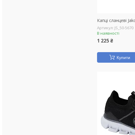
Капці сланцеві Jak
JS_50-5670
В наявності
1 225 ₴
Купити