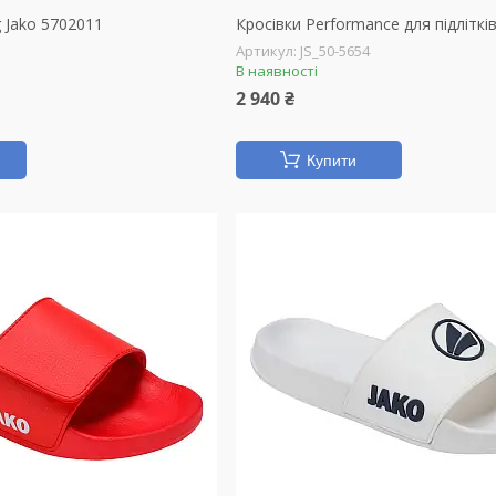
g Jako 5702011
Кросівки Performance для підлітків
1
JS_50-5654
В наявності
2 940 ₴
Купити