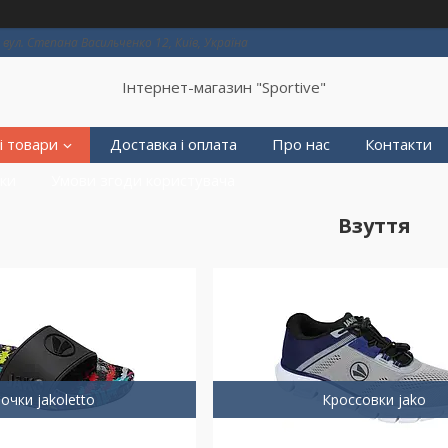
вул. Степана Васильченко 12, Київ, Україна
Інтернет-магазин "Sportive"
і товари
Доставка і оплата
Про нас
Контакти
еки
Умови згоди користувача
Взуття
очки jakoletto
Кроссовки jako