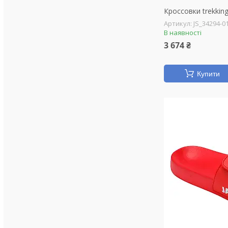
Кроссовки trekkin
JS_34294-0
В наявності
3 674 ₴
Купити