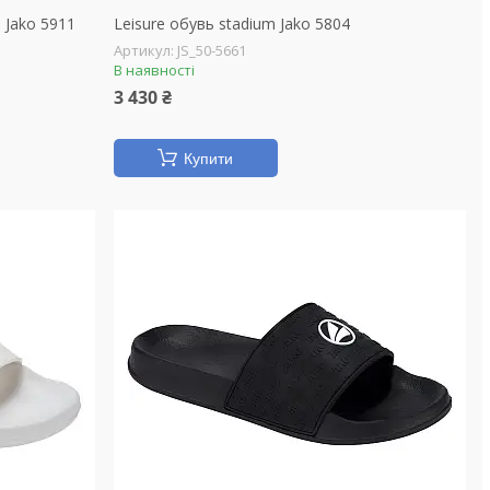
 Jako 5911
Leisure обувь stadium Jako 5804
JS_50-5661
В наявності
3 430 ₴
Купити