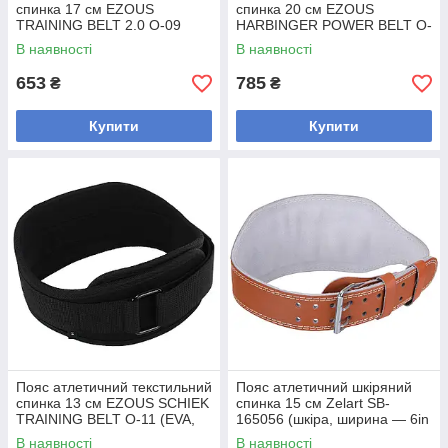
спинка 17 см EZOUS
спинка 20 см EZOUS
TRAINING BELT 2.0 O-09
HARBINGER POWER BELT O-
(EVA, PL, шир.17 см, розмір
10 (шир.20 см, розмір S-L, l-
В наявності
В наявності
S-L,
70-87 см,
653
785
₴
₴
Купити
Купити
Пояс атлетичний текстильний
Пояс атлетичний шкіряний
спинка 13 см EZOUS SCHIEK
спинка 15 см Zelart SB-
TRAINING BELT O-11 (EVA,
165056 (шкіра, ширина — 6in
PL, ширина-5in (13 см),
(15 см), розмір XS-XXL, з
В наявності
В наявності