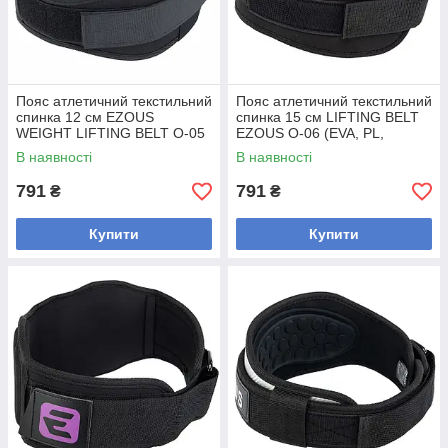
Пояс атлетичний текстильний
Пояс атлетичний текстильний
спинка 12 см EZOUS
спинка 15 см LIFTING BELT
WEIGHT LIFTING BELT O-05
EZOUS O-06 (EVA, PL,
(EVA, PL, шир.12 см, розмір
шир.15 см, розмір S-L, l-78-
В наявності
В наявності
S-L,
102 см,
791
791
₴
₴
Купити
Купити