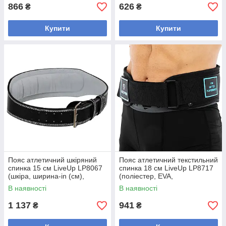
866
626
₴
₴
Купити
Купити
Пояс атлетичний шкіряний
Пояс атлетичний текстильний
спинка 15 см LiveUp LP8067
спинка 18 см LiveUp LP8717
(шкіра, ширина-in (см),
(поліестер, EVA,
довжина см, розмір M-L, з
S:75×18×2см, M:86×18×2см,
В наявності
В наявності
підкладкою
1 137
941
₴
₴