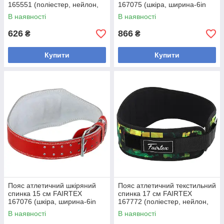
165551 (поліестер, нейлон,
167075 (шкіра, ширина-6in
EVA, ширина-7in (18 см),
(15 см), довжина 100-112 см,
В наявності
В наявності
розмір
розмір S-XL, с
626
866
₴
₴
Купити
Купити
Пояс атлетичний шкіряний
Пояс атлетичний текстильний
спинка 15 см FAIRTEX
спинка 17 см FAIRTEX
167076 (шкіра, ширина-6in
167772 (поліестер, нейлон,
(15 см), довжина 100-112 см,
EVA, ширина-6.7in (17 см),
В наявності
В наявності
розмір S-XL, с
розмір