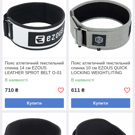
Пояс атлетичний текстильний
Пояс атлетичний текстильний
спинка 14 см EZOUS
спинка 10 см EZOUS QUICK
LEATHER SPROT BELT O-01
LOCKING WEIGHTLITING
(EVA, PL, шир.14 см, розмір
BELT O-02 (PP, шир.10 см,
В наявності
В наявності
S-L,
розмір
710
611
₴
₴
Купити
Купити