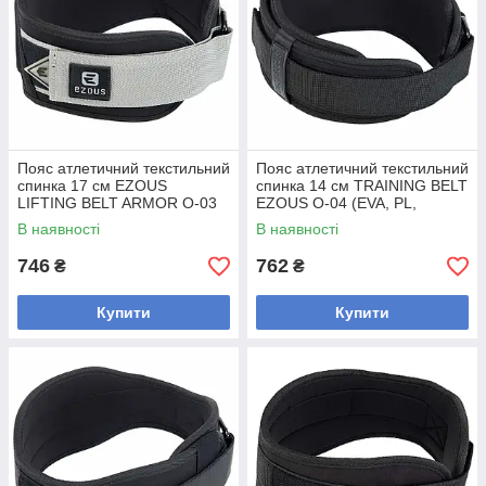
Пояс атлетичний текстильний
Пояс атлетичний текстильний
спинка 17 см EZOUS
спинка 14 см TRAINING BELT
LIFTING BELT ARMOR O-03
EZOUS O-04 (EVA, PL,
(EVA, PL, шир.17 см, розмір
шир.14 см, розмір S-L, l-68-
В наявності
В наявності
S-L,
101 см,
746
762
₴
₴
Купити
Купити