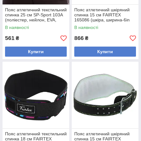
Пояс атлетичний текстильний
Пояс атлетичний шкіряний
спинка 25 см SP-Sport 103A
спинка 15 см FAIRTEX
(поліестер, нейлон, EVA,
165086 (шкіра, ширина-6in
ширина-25 см, довжина 96-
(15 см), довжина 100-112 см,
В наявності
В наявності
112 см,
розмір S-XL, с
561
866
₴
₴
Купити
Купити
Пояс атлетичний текстильний
Пояс атлетичний шкіряний
спинка 18 см FAIRTEX
спинка 15 см FAIRTEX