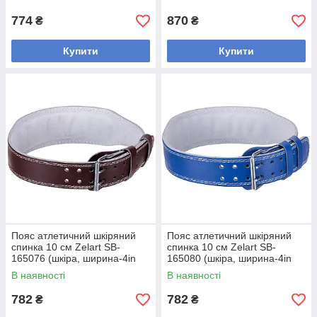
розмір
підкладкою
774
870
₴
₴
Купити
Купити
Пояс атлетичний шкіряний
Пояс атлетичний шкіряний
спинка 10 см Zelart SB-
спинка 10 см Zelart SB-
165076 (шкіра, ширина-4in
165080 (шкіра, ширина-4in
(10 см), розмір XS-XXL, з
(10 см), розмір XS-XXL, з
В наявності
В наявності
підкладкою
підкладкою
782
782
₴
₴