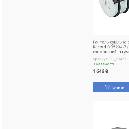
Гантель суцільна
Record DB5204-7 (1
хромований, з гу
PH_21427
В наявності
1 646 ₴
Купити