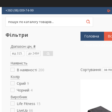
+380 (98) 009-74-99
Фільтри
Головна
Вс
Політика безп
Діапазон цін, ₴
Наявність
В наявності
200
Колір
Сірий
9
Чорний
4
Виробник
Life Fitness
15
LiveUp
66