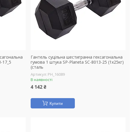
ксагональна
Гантель суцільна шестигранна гексагональна
3-17_5
гумова 1 штука SP-Planeta SC-8013-25 (1x25кг)
(сталь
PH_16089
В наявності
4 142 ₴
Купити