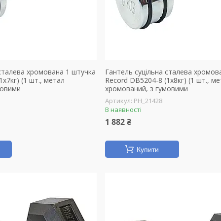
 сталева хромована 1 штучка
Гантель суцільна сталева хромов
x7кг) (1 шт., метал
Record DB5204-8 (1x8кг) (1 шт., м
мовими
хромований, з гумовими
PH_21428
В наявності
1 882 ₴
Купити