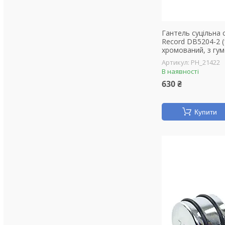
Гантель суцільна
Record DB5204-2 (1
хромований, з гу
PH_21422
В наявності
630 ₴
Купити