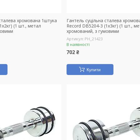
 сталева хромована 1штука
Гантель суцільна сталева хромов
x2кг) (1 шт., метал
Record DB5204-3 (1x3кг) (1 шт., м
мовими
хромований, з гумовими
PH_21423
В наявності
702 ₴
Купити