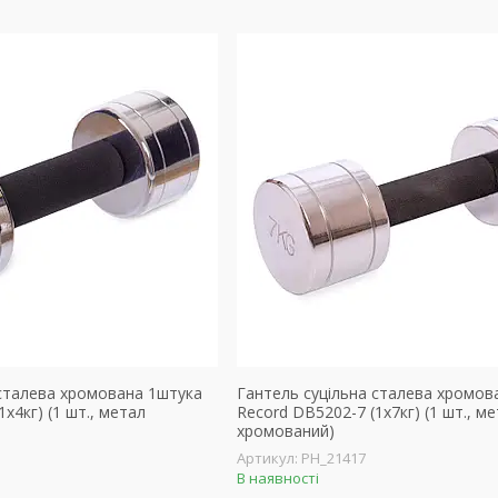
 сталева хромована 1штука
Гантель суцільна сталева хромов
x4кг) (1 шт., метал
Record DB5202-7 (1x7кг) (1 шт., м
хромований)
PH_21417
В наявності