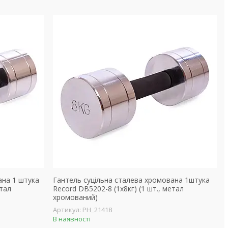
ана 1 штука
Гантель суцільна сталева хромована 1штука
етал
Record DB5202-8 (1x8кг) (1 шт., метал
хромований)
PH_21418
В наявності