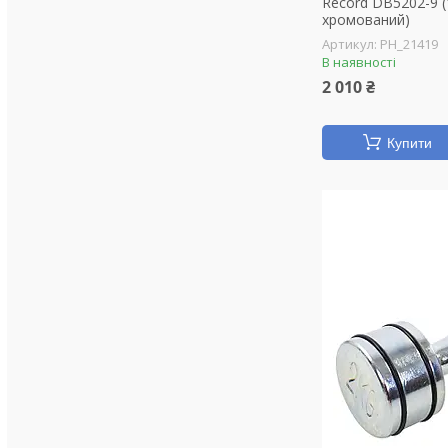
Record DB5202-9 (1
хромований)
PH_21419
В наявності
2 010 ₴
Купити