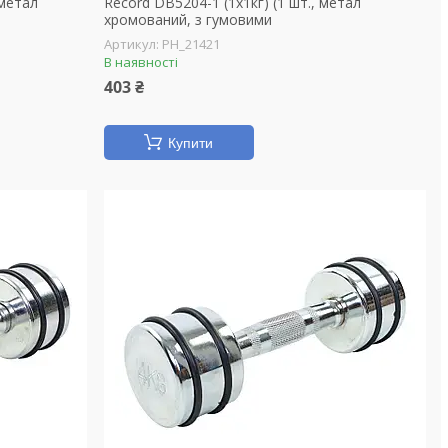
 метал
Record DB5204-1 (1x1кг) (1 шт., метал
хромований, з гумовими
PH_21421
В наявності
403 ₴
Купити