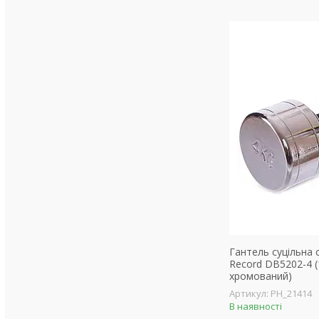
Гантель суцільна
Record DB5202-4 (1
хромований)
PH_21414
В наявності