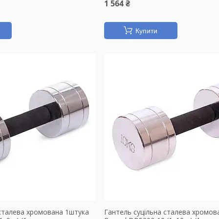
1 564 ₴
Купити
 сталева хромована 1штука
Гантель суцільна сталева хромов