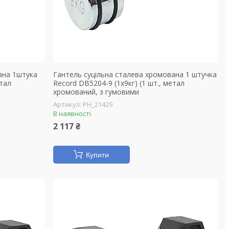
ана 1штука
Гантель суцільна сталева хромована 1 штучка
етал
Record DB5204-9 (1x9кг) (1 шт., метал
хромований, з гумовими
PH_21429
В наявності
2 117 ₴
Купити