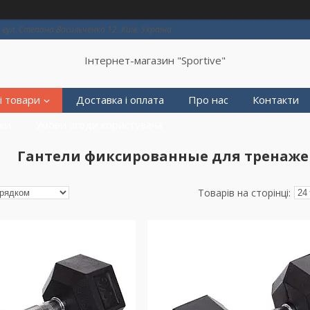
вул. Степана Васильченко 12, Київ, Україна
Інтернет-магазин "Sportive"
і товари
Доставка і оплата
Про нас
Контакти
еки
Умови згоди користувача
Гантели фиксированные для тренаже