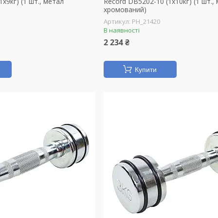
x9кг) (1 шт., метал
Record DB5202-10 (1x10кг) (1 шт.,
хромований)
PH_21420
В наявності
2 234 ₴
Купити