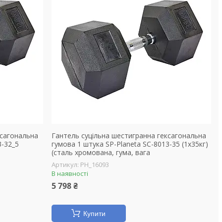
ксагональна
Гантель суцільна шестигранна гексагональна
3-32_5
гумова 1 штука SP-Planeta SC-8013-35 (1x35кг)
(сталь хромована, гума, вага
PH_16093
В наявності
5 798 ₴
Купити