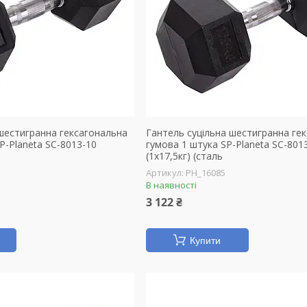
 шестигранна гексагональна
Гантель суцільна шестигранна ге
P-Planeta SC-8013-10
гумова 1 штука SP-Planeta SC-801
(1x17,5кг) (сталь
PH_16085
В наявності
3 122 ₴
Купити