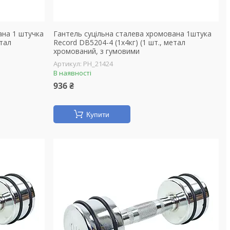
ана 1 штучка
Гантель суцільна сталева хромована 1штука
етал
Record DB5204-4 (1x4кг) (1 шт., метал
хромований, з гумовими
PH_21424
В наявності
936 ₴
Купити