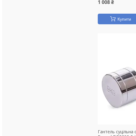
1 008 ₴
Купити
Гантель суцільна