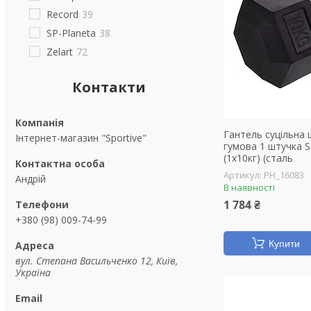
Record
39
SP-Planeta
38
Zelart
72
Контакти
Гантель суцільна
Інтернет-магазин "Sportive"
гумова 1 штучка S
(1x10кг) (сталь
PH_16083
Андрій
В наявності
1 784 ₴
+380 (98) 009-74-99
Купити
вул. Степана Васильченко 12, Київ,
Україна