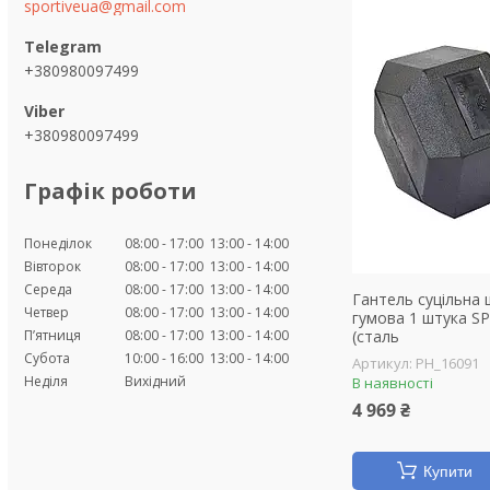
sportiveua@gmail.com
+380980097499
+380980097499
Графік роботи
Понеділок
08:00
17:00
13:00
14:00
Вівторок
08:00
17:00
13:00
14:00
Середа
08:00
17:00
13:00
14:00
Гантель суцільна
Четвер
08:00
17:00
13:00
14:00
гумова 1 штука SP
Пʼятниця
08:00
17:00
13:00
14:00
(сталь
Субота
10:00
16:00
13:00
14:00
PH_16091
Неділя
Вихідний
В наявності
4 969 ₴
Купити