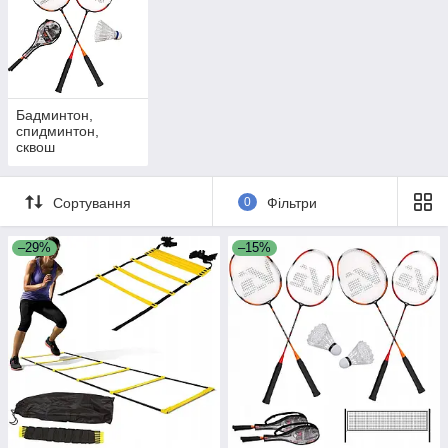
Бадминтон,
спидминтон,
сквош
Сортування
0
Фільтри
–29%
–15%