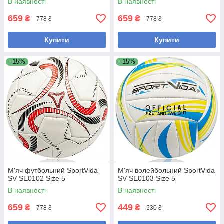
В наявності
В наявності
659
659
₴
₴
778 ₴
778 ₴
Купити
Купити
–15%
–15%
М'яч футбольний SportVida
М'яч волейбольний SportVida
SV-SE0102 Size 5
SV-SE0103 Size 5
В наявності
В наявності
659
449
₴
₴
778 ₴
530 ₴