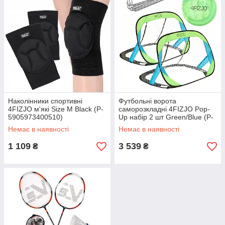
Наколінники спортивні
Футбольні ворота
4FIZJO м'які Size M Black (P-
саморозкладні 4FIZJO Pop-
5905973400510)
Up набір 2 шт Green/Blue (P-
5905973401463)
Немає в наявності
Немає в наявності
1 109
3 539
₴
₴