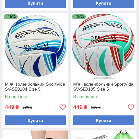
Купити
Купити
–15%
–15%
М'яч волейбольний SportVida
М'яч волейбольний SportVida
SV-SE0104 Size 5
SV-SE0105 Size 5
В наявності
В наявності
449
449
₴
₴
530 ₴
530 ₴
Купити
Купити