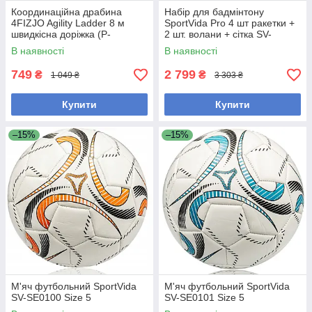
Координаційна драбина
Набір для бадмінтону
4FIZJO Agility Ladder 8 м
SportVida Pro 4 шт ракетки +
швидкісна доріжка (P-
2 шт. волани + сітка SV-
5907739312297)
SE0003
В наявності
В наявності
749
2 799
₴
₴
1 049 ₴
3 303 ₴
Купити
Купити
–15%
–15%
М'яч футбольний SportVida
М'яч футбольний SportVida
SV-SE0100 Size 5
SV-SE0101 Size 5