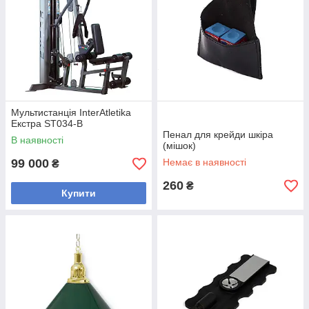
Мультистанція InterAtletika
Екстра ST034-B
Пенал для крейди шкіра
В наявності
(мішок)
99 000
Немає в наявності
₴
260
₴
Купити