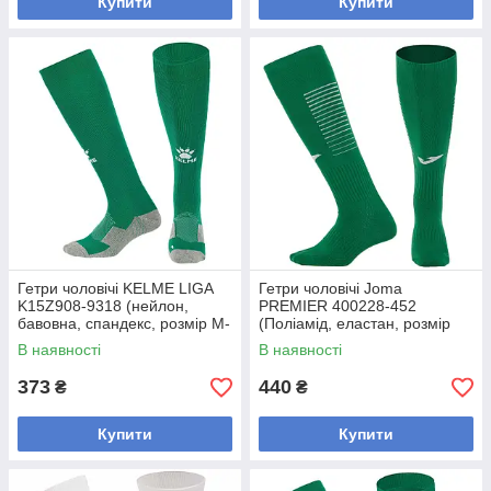
Купити
Купити
Гетри чоловічі KELME LIGA
Гетри чоловічі Joma
K15Z908-9318 (нейлон,
PREMIER 400228-452
бавовна, спандекс, розмір M-
(Поліамід, еластан, розмір
XL, зелений-білий)
27-44 (S-L), зелений)
В наявності
В наявності
373
440
₴
₴
Купити
Купити