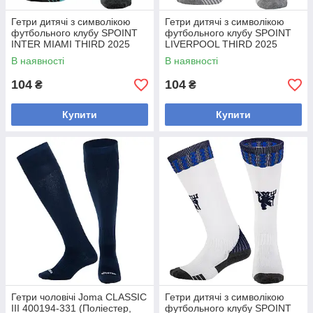
Гетри дитячі з символікою
Гетри дитячі з символікою
футбольного клубу SPOINT
футбольного клубу SPOINT
INTER MIAMI THIRD 2025
LIVERPOOL THIRD 2025
ETM2562 (розмір 32-39,
ETM2506-LIV3 (розмір 32-39,
В наявності
В наявності
бірюзовий-жовтогарячий)
білий)
104
104
₴
₴
Купити
Купити
Гетри чоловічі Joma CLASSIC
Гетри дитячі з символікою
III 400194-331 (Поліестер,
футбольного клубу SPOINT