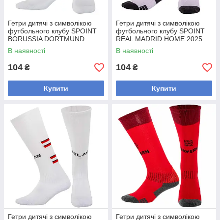
Гетри дитячі з символікою
Гетри дитячі з символікою
футбольного клубу SPOINT
футбольного клубу SPOINT
BORUSSIA DORTMUND
REAL MADRID HOME 2025
THIRD 2025 ETM2517-BD3
ETM2502-RM1 (розмір 32-39,
В наявності
В наявності
(розмір 32-39, білий)
білий чорний)
104
104
₴
₴
Купити
Купити
Гетри дитячі з символікою
Гетри дитячі з символікою