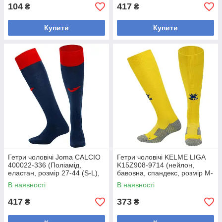
104
417
₴
₴
Купити
Купити
Гетри чоловічі Joma CALCIO
Гетри чоловічі KELME LIGA
400022-336 (Поліамід,
K15Z908-9714 (нейлон,
еластан, розмір 27-44 (S-L),
бавовна, спандекс, розмір M-
темно-синій-червоний)
XL, жовтий-синій)
В наявності
В наявності
417
373
₴
₴