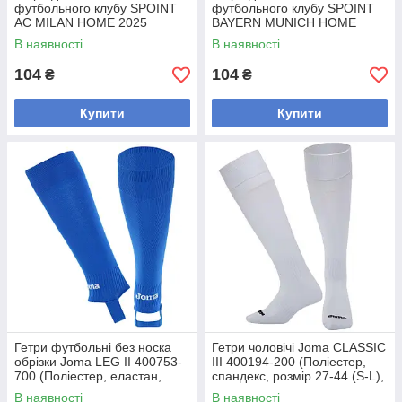
футбольного клубу SPOINT
футбольного клубу SPOINT
AC MILAN HOME 2025
BAYERN MUNICH HOME
ETM2505-ACM2 (розмір 32-
2025 ETM2504-BM1 (розмір
В наявності
В наявності
39, білий)
32-39, червоний)
104
104
₴
₴
Купити
Купити
Гетри футбольні без носка
Гетри чоловічі Joma CLASSIC
обрізки Joma LEG II 400753-
III 400194-200 (Поліестер,
700 (Поліестер, еластан,
спандекс, розмір 27-44 (S-L),
розмір 35-46, синій)
білий)
В наявності
В наявності