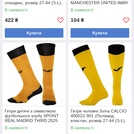
спандекс, розмір 27-44 (S-L),
MANCHESTER UNITED AWAY
темно-синій)
2025 ETM2520-MU4 (розмір
В наявності
В наявності
32-39, білий синій)
422
104
₴
₴
Купити
Купити
Гетри дитячі з символікою
Гетри чоловічі Joma CALCIO
футбольного клубу SPOINT
400022-901 (Поліамід,
REAL MADRID THIRD 2025
еластан, розмір 27-44 (S-L),
ETM2502-RM3 (розмір 32-39,
жовтий-чорний)
В наявності
В наявності
жовтогарячий-чорний)