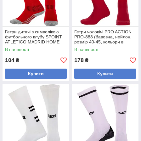
Гетри дитячі з символікою
Гетри чоловічі PRO ACTION
футбольного клубу SPOINT
PRO-888 (бавовна, нейлон,
ATLETICO MADRID HOME
розмір 40-45, кольори в
2025 ETM2507 (розмір 32-39,
асортименті)
В наявності
В наявності
червоний)
104
178
₴
₴
Купити
Купити