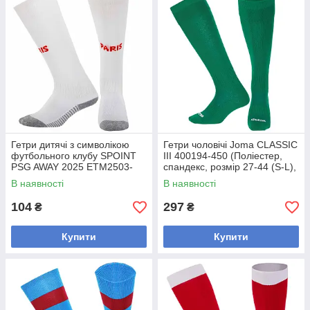
Гетри дитячі з символікою
Гетри чоловічі Joma CLASSIC
футбольного клубу SPOINT
III 400194-450 (Поліестер,
PSG AWAY 2025 ETM2503-
спандекс, розмір 27-44 (S-L),
PSG2 (розмір 32-39, білий)
зелений)
В наявності
В наявності
104
297
₴
₴
Купити
Купити