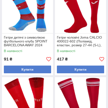
Гетри дитячі з символікою
Гетри чоловічі Joma CALCIO
футбольного клубу SPOINT
400022-602 (Поліамід,
BARCELONA AWAY 2024
еластан, розмір 27-44 (S-L),
ETM2401-AW (розмір 32-39,
червоний-білий)
В наявності
В наявності
бордовий-синій)
91
417
₴
₴
Купити
Купити