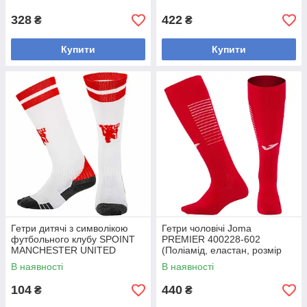
328
422
₴
₴
Купити
Купити
Гетри дитячі з символікою
Гетри чоловічі Joma
футбольного клубу SPOINT
PREMIER 400228-602
MANCHESTER UNITED
(Поліамід, еластан, розмір
HOME 2025 ETM2520-MU2
27-44 (S-L), червоний)
В наявності
В наявності
(розмір 32-39, білий-
червоний)
104
440
₴
₴