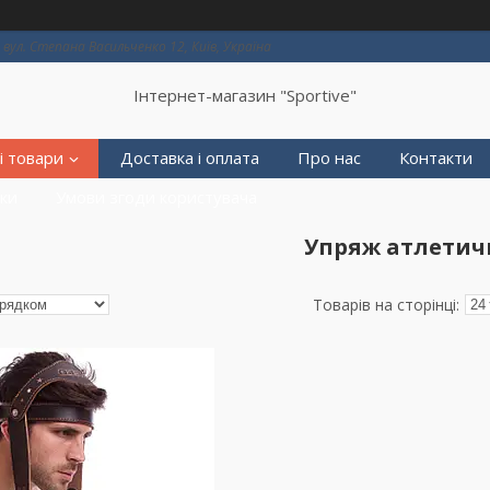
вул. Степана Васильченко 12, Київ, Україна
Інтернет-магазин "Sportive"
і товари
Доставка і оплата
Про нас
Контакти
еки
Умови згоди користувача
Упряж атлетич