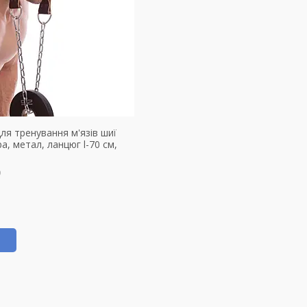
я тренування м'язів шиї
а, метал, ланцюг l-70 см,
9