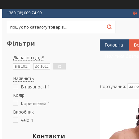
+380 (98) 009-74-99
Фільтри
Головна
Вс
Політика безп
Діапазон цін, ₴
Наявність
В наявності
1
Колір
Коричневий
1
Виробник
Velo
1
Контакти