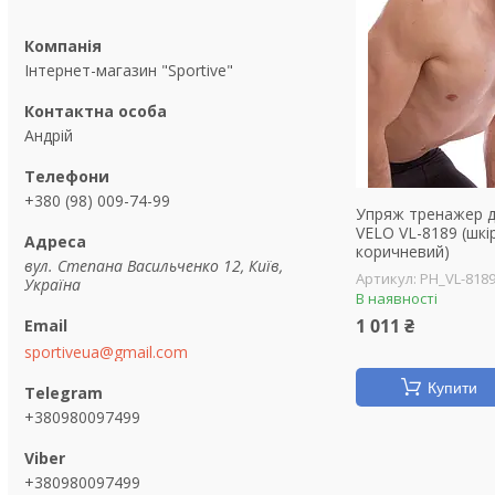
Інтернет-магазин "Sportive"
Андрій
+380 (98) 009-74-99
Упряж тренажер дл
VELO VL-8189 (шкір
коричневий)
вул. Степана Васильченко 12, Київ,
PH_VL-818
Україна
В наявності
1 011 ₴
sportiveua@gmail.com
Купити
+380980097499
+380980097499