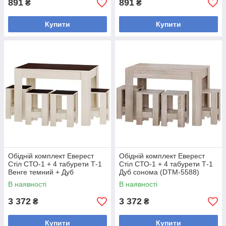
891
891
₴
₴
Купити
Купити
Обідній комплект Еверест
Обідній комплект Еверест
Стіл СТО-1 + 4 табурети Т-1
Стіл СТО-1 + 4 табурети Т-1
Венге темний + Дуб
Дуб сонома (DTM-5588)
молочний (DTM-5587)
В наявності
В наявності
3 372
3 372
₴
₴
Купити
Купити