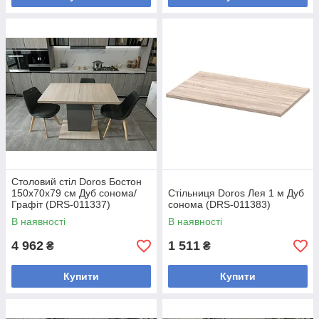
Столовий стіл Doros Бостон
150х70х79 см Дуб cонома/
Стільниця Doros Лея 1 м Дуб
Графіт (DRS-011337)
сонома (DRS-011383)
В наявності
В наявності
4 962
1 511
₴
₴
Купити
Купити