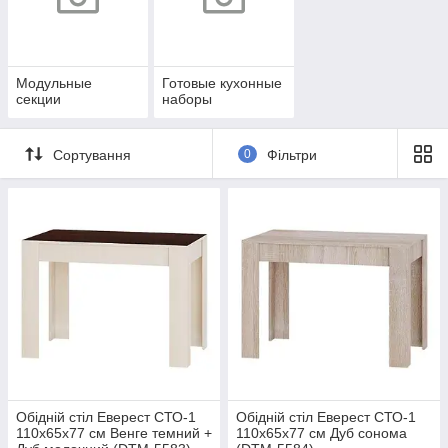
Модульные
Готовые кухонные
секции
наборы
Сортування
0
Фільтри
Обідній стіл Еверест СТО-1
Обідній стіл Еверест СТО-1
110х65х77 см Венге темний +
110х65х77 см Дуб сонома