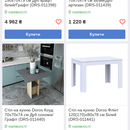
150х70х79 см Дуб крафт
70х70х74 см Білий/Дуб
білий/Графіт (DRS-011398)
артизан (DRS-011439)
В наявності
В наявності
4 962
1 220
₴
₴
Купити
Купити
Стіл на кухню Doros Коуд
Стіл на кухню Doros Флінт
70х70х74 см Дуб сонома/
120(170)х80х78 см Білий
Графіт (DRS-011440)
(DRS-011441)
В наявності
В наявності