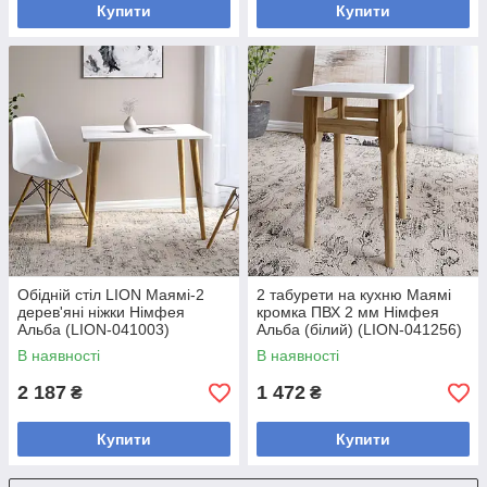
Купити
Купити
Обідній стіл LION Маямі-2
2 табурети на кухню Маямі
дерев'яні ніжки Німфея
кромка ПВХ 2 мм Німфея
Альба (LION-041003)
Альба (білий) (LION-041256)
В наявності
В наявності
2 187
1 472
₴
₴
Купити
Купити