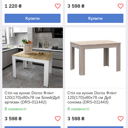
1 220
3 598
₴
₴
Купити
Купити
Стіл на кухню Doros Флінт
Стіл на кухню Doros Флінт
120(170)х80х78 см Білий/Дуб
120(170)х80х78 см Дуб
артизан (DRS-011442)
сонома (DRS-011443)
В наявності
В наявності
3 598
3 598
₴
₴