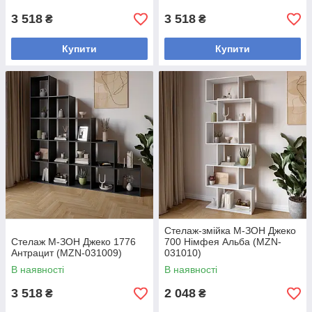
3 518
3 518
₴
₴
Купити
Купити
Стелаж-змійка М-ЗОН Джеко
Стелаж М-ЗОН Джеко 1776
700 Німфея Альба (MZN-
Антрацит (MZN-031009)
031010)
В наявності
В наявності
3 518
2 048
₴
₴