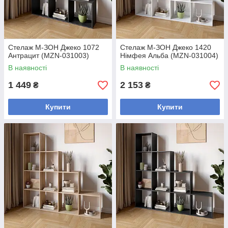
Стелаж М-ЗОН Джеко 1072
Стелаж М-ЗОН Джеко 1420
Антрацит (MZN-031003)
Німфея Альба (MZN-031004)
В наявності
В наявності
1 449
2 153
₴
₴
Купити
Купити