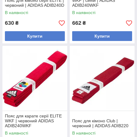
Пояс для кімоно серії ELITE |
WKF | синій | ADIDAS
червоний | ADIDAS ADIB240D
ADIB240WKF
В наявності
В наявності
630
662
₴
₴
Купити
Купити
Пояс для карате серії ELITE
WKF | червоний ADIDAS
Пояс для кімоно Club |
ADIB240WKF
червоний | ADIDAS ADIB220
В наявності
В наявності