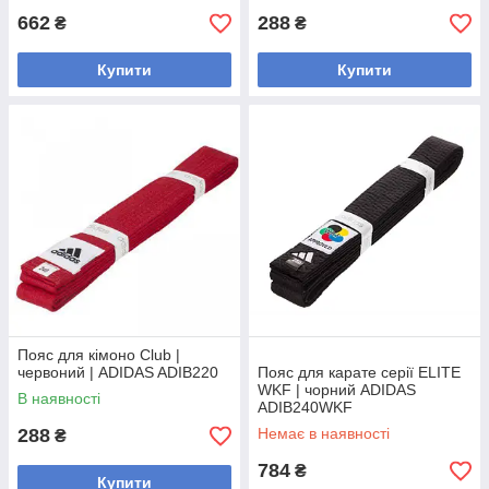
662
288
₴
₴
Купити
Купити
Пояс для кімоно Club |
червоний | ADIDAS ADIB220
Пояс для карате серії ELITE
WKF | чорний ADIDAS
В наявності
ADIB240WKF
288
Немає в наявності
₴
784
₴
Купити