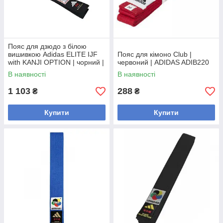
Пояс для дзюдо з білою
вишивкою Adidas ELITE IJF
Пояс для кімоно Club |
with KANJI OPTION | чорний |
червоний | ADIDAS ADIB220
ADIDAS adiB242J
В наявності
В наявності
1 103
288
₴
₴
Купити
Купити