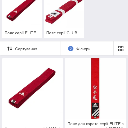
Пояс серії ELITE
Пояс серії CLUB
Сортування
0
Фільтри
Пояс для карате серії ELITE з