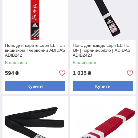
Пояс для карате серії ELITE з
Пояс для дзюдо серії ELITE
вишивкою | червоний ADIDAS
IJF | чорний/срібло | ADIDAS
ADIB242
ADIB242J
В наявності
В наявності
594
1 035
₴
₴
Купити
Купити