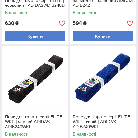
Пояс для кімоно серії ELITE |
вишивкою | червоний ADIDAS
червоний | ADIDAS ADIB240D
ADIB242
В наявності
В наявності
630
594
₴
₴
Купити
Купити
Пояс для карате серії ELITE
Пояс для карате серії ELITE
WKF | чорний ADIDAS
WKF | синій | ADIDAS
ADIB240WKF
ADIB240WKF
В наявності
В наявності