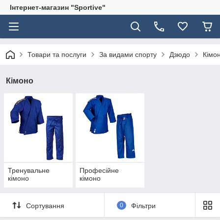
Інтернет-магазин "Sportive"
Товари та послуги
За видами спорту
Дзюдо
Кімо
Кімоно
Тренувальне
Професійне
кімоно
кімоно
Сортування
0
Фільтри