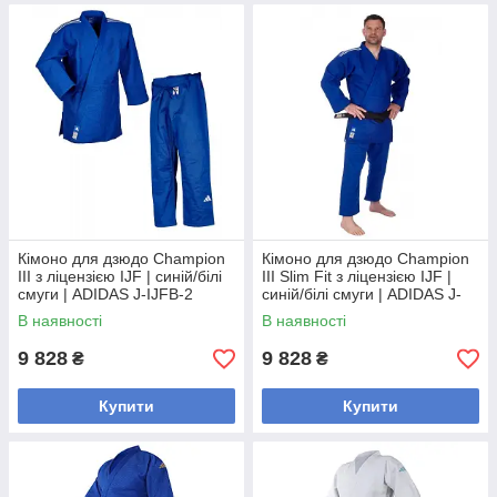
Кімоно для дзюдо Champion
Кімоно для дзюдо Champion
III з ліцензією IJF | синій/білі
III Slim Fit з ліцензією IJF |
смуги | ADIDAS J-IJFB-2
синій/білі смуги | ADIDAS J-
IJFB-1
В наявності
В наявності
9 828
9 828
₴
₴
Купити
Купити