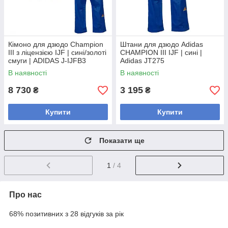
Кімоно для дзюдо Champion
Штани для дзюдо Adidas
III з ліцензією IJF | сині/золоті
CHAMPION III IJF | сині |
смуги | ADIDAS J-IJFB3
Adidas JT275
В наявності
В наявності
8 730
3 195
₴
₴
Купити
Купити
Показати ще
1
/ 4
Про нас
68% позитивних з 28 відгуків за рік