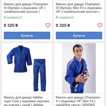
Кімоно для дзюдо Champion
Кімоно для дзюдо Champion
III Olympic з ліцензією IJF |
III Olympic Slim Fit з ліцензією
синій/золотий логотип |
IJF | синій/золотий логотип |
ADIDAS J-IJFB3-L
ADIDAS J-IJFB3-L
В наявності
В наявності
8 325
8 325
₴
₴
Купити
Купити
Кімоно для дзюдо Adidas
Кімоно для дзюдо Champion
серії Club з чорними смугами
II з ліцензією IJF Slim Fit |
на плечах | синій | Adidas
синій/білі смуги | ADIDAS