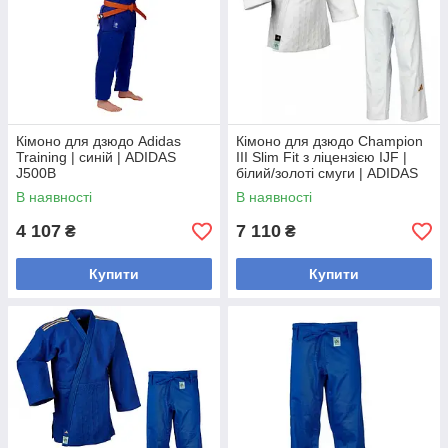
Кімоно для дзюдо Adidas
Кімоно для дзюдо Champion
Training | синій | ADIDAS
III Slim Fit з ліцензією IJF |
J500B
білий/золоті смуги | ADIDAS
J-IJF3
В наявності
В наявності
4 107
7 110
₴
₴
Купити
Купити