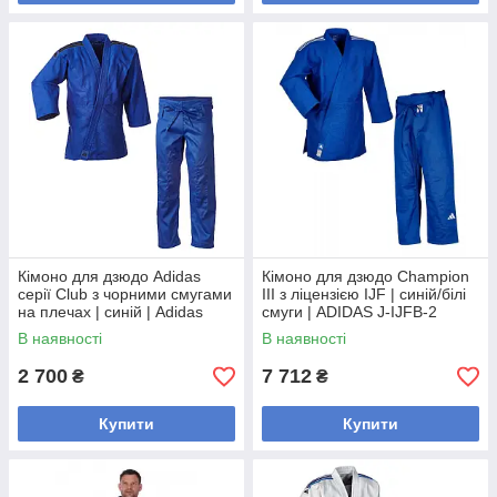
Кімоно для дзюдо Adidas
Кімоно для дзюдо Champion
серії Club з чорними смугами
III з ліцензією IJF | синій/білі
на плечах | синій | Adidas
смуги | ADIDAS J-IJFB-2
J350BP
В наявності
В наявності
2 700
7 712
₴
₴
Купити
Купити