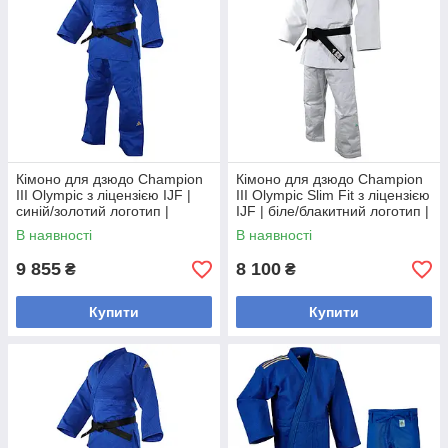
Кімоно для дзюдо Champion
Кімоно для дзюдо Champion
III Olympic з ліцензією IJF |
III Olympic Slim Fit з ліцензією
синій/золотий логотип |
IJF | біле/блакитний логотип |
ADIDAS J-IJFB3-L
ADIDAS J-IJF3-L
В наявності
В наявності
9 855
8 100
₴
₴
Купити
Купити