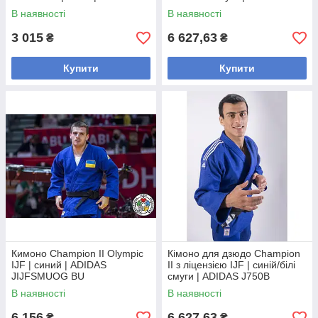
J350BP
J750B SF
В наявності
В наявності
3 015
6 627,63
₴
₴
Купити
Купити
Кимоно Champion II Olympic
Кімоно для дзюдо Champion
IJF | синий | ADIDAS
II з ліцензією IJF | синій/білі
JIJFSMUOG BU
смуги | ADIDAS J750B
В наявності
В наявності
6 156
6 627,63
₴
₴