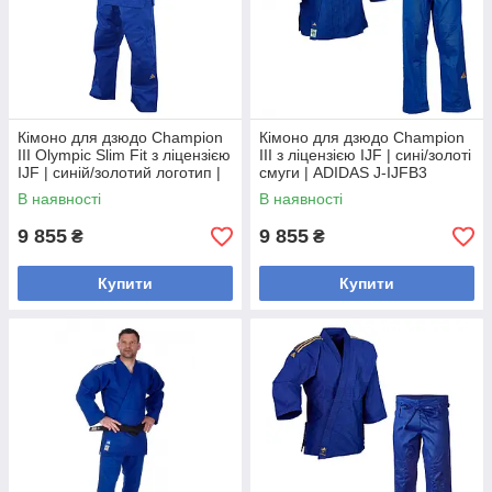
Кімоно для дзюдо Champion
Кімоно для дзюдо Champion
III Olympic Slim Fit з ліцензією
III з ліцензією IJF | сині/золоті
IJF | синій/золотий логотип |
смуги | ADIDAS J-IJFB3
ADIDAS J-IJFB3-L
В наявності
В наявності
9 855
9 855
₴
₴
Купити
Купити