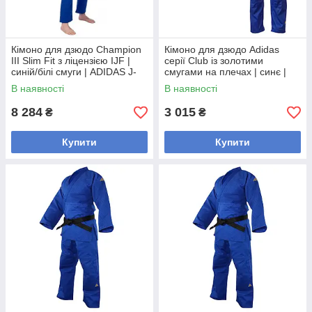
Кімоно для дзюдо Champion
Кімоно для дзюдо Adidas
III Slim Fit з ліцензією IJF |
серії Club із золотими
синій/білі смуги | ADIDAS J-
смугами на плечах | синє |
IJFB-1
Adidas J350BP
В наявності
В наявності
8 284
3 015
₴
₴
Купити
Купити