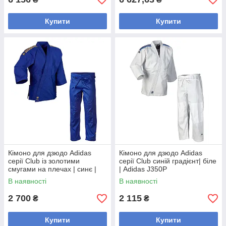
Купити
Купити
Кімоно для дзюдо Adidas
Кімоно для дзюдо Adidas
серії Club із золотими
серії Club синій градієнт| біле
смугами на плечах | синє |
| Adidas J350P
Adidas J350BP
В наявності
В наявності
2 700
2 115
₴
₴
Купити
Купити