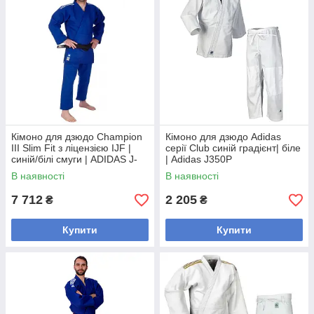
Кімоно для дзюдо Champion
Кімоно для дзюдо Adidas
III Slim Fit з ліцензією IJF |
серії Club синій градієнт| біле
синій/білі смуги | ADIDAS J-
| Adidas J350P
IJFB-1
В наявності
В наявності
7 712
2 205
₴
₴
Купити
Купити