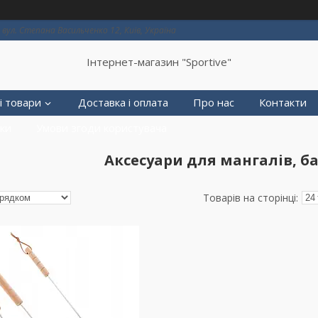
вул. Степана Васильченко 12, Київ, Україна
Інтернет-магазин "Sportive"
і товари
Доставка і оплата
Про нас
Контакти
еки
Умови згоди користувача
Аксесуари для мангалів, б