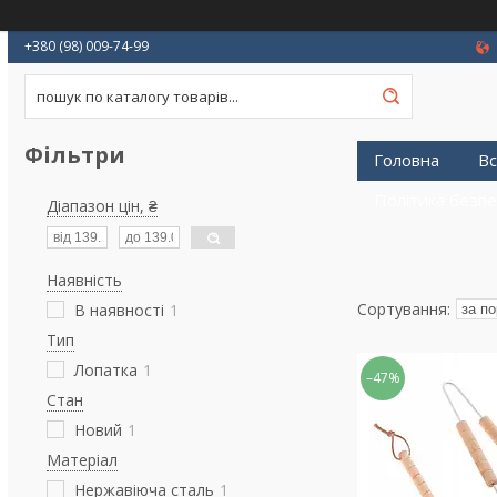
+380 (98) 009-74-99
Фільтри
Головна
Вс
Політика безп
Діапазон цін, ₴
Наявність
В наявності
1
Тип
Лопатка
1
–47%
Стан
Новий
1
Матеріал
Нержавіюча сталь
1