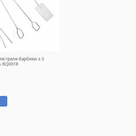
для гриля-барбекю з 3
os BQ0018