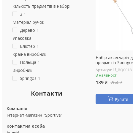
Кількість предметів в наборі
3
1
Матеріал ручок
Дерево
1
Упаковка
Блістер
1
Країна виробник
Набір аксесуарів 
Польща
1
предметів Spring
lif_BQ0018
Виробник
В наявності
Springos
1
139 ₴
264 ₴
Контакти
Купити
Інтернет-магазин "Sportive"
Андрій