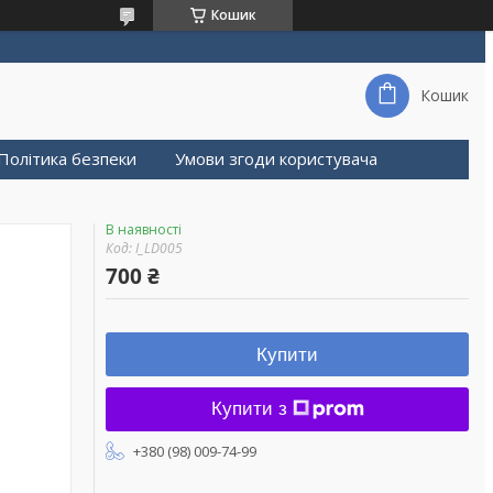
Кошик
Кошик
Політика безпеки
Умови згоди користувача
В наявності
Код:
I_LD005
700 ₴
Купити
Купити з
+380 (98) 009-74-99