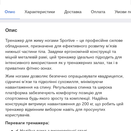
Опис
Характеристики
Доставка
Оплата
Умови п
Опис
Тренажер для жиму ногами Sportive – це професійне силове
обладнання, призначене для ефективного розвитку м’язів
нижньої частини тіла. Завдяки ергономічній конструкції та
міцній металевій рамі, цей тренажер ідеально підходить для
інтенсивного використання як у тренажерних залах, так і в
приватних фітнес-зонах.
Жим ногами дозволяє безпечно опрацьовувати квадрицепси,
сідничні м’язи та підколінні сухожилля, мінімізуючи
навантаження на спину. Регульована спинка та широка
платформа забезпечують комфортну позицію для
спортсмена будь-якого зросту та комплекції. Надійна
конструкція витримує навантаження до 200 кг, що робить цей
тренажер відмінним вибором навіть для просунутих
користувачів.
Переваги тренажера:
✔ Надійна рама з високоякісної сталі