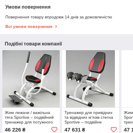
Умови повернення
Повернення товару впродовж 14 днів за домовленістю
Всі умови повернення
Подібні товари компанії
Жим лежачи / важільна
Тренажер для привідних
Жим 
тяга Sportive – подвійний
та відвідних м’язів стегна
Spor
тренажер для потужного
Sportive – подвійне
трен
верху тіла
тренування для
спи
46 226
47 631
47 
₴
₴
ідеального тонусу ніг