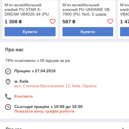
М'яч волейбольний
М'яч волейбольний
М'яч
клейий PU STAR X-
клеєний PU UKRAINE VB-
кле
DREAM VB4025-34 (PU,
7800 (PU, No5, 5 шарів,
VB40
No5, 3 шари, клейовий,
жовтий-білий-синій)
шари
1 308
587
1 4
₴
₴
білий жовтий-червоний)
жовт
Купити
Купити
Про нас
78% позитивних з 38 відгуків за рік
Працює з 27.04.2010
м. Київ
вул. Степана Васильченко 12, Київ, Україна
Контакти
Сьогодні працює з 10:00 до 16:00
Показати весь графік роботи
Про нас