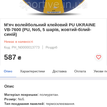
М'яч волейбольний клейовий PU UKRAINE
VB-7600 (PU, No5, 5 шарів, жовтий-білий-
синій)
Немає в наявності
Код: PH_N0000013773
Роздріб
587
₴
Опис
Характеристики
Доставка
Оплата
Умови п
Опис
Матеріал покришки:
полиуретан.
Розмір:
No5.
Тип поєднання панелей:
термосклеювання.