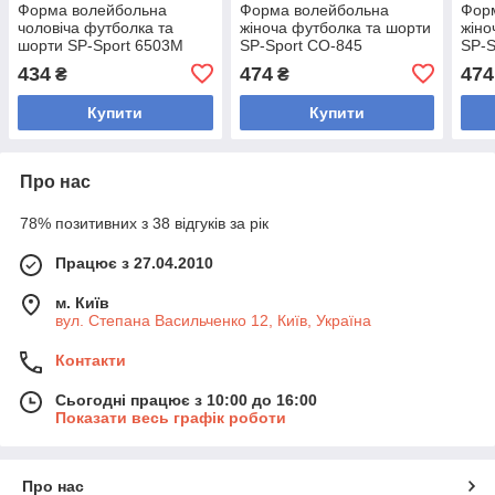
Форма волейбольна
Форма волейбольна
Фор
чоловіча футболка та
жіноча футболка та шорти
жіно
шорти SP-Sport 6503M
SP-Sport CO-845
SP-S
(поліестер, M-4XL,
(поліестер, розмір M-3XL,
(пол
434
474
474
₴
₴
кольори в асортименті)
кольори в асортименті)
коль
Купити
Купити
Про нас
78% позитивних з 38 відгуків за рік
Працює з 27.04.2010
м. Київ
вул. Степана Васильченко 12, Київ, Україна
Контакти
Сьогодні працює з 10:00 до 16:00
Показати весь графік роботи
Про нас