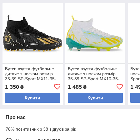
Бутси взуття футбольне
Бутси взуття футбольне
Бутс
дитяче з носком розмір
дитяче з носком розмір
носк
35-39 SP-Sport MX11-35-
35-39 SP-Sport MX10-35-
Spor
39-2 (верх-PU, підошва-
39-1 (верх-PU, підошва-
PU/P
1 350
1 485
1 4
₴
₴
термополіуретан (TPU),
термополіуретан (TPU),
терм
білий)
чорн
Купити
Купити
Про нас
78% позитивних з 38 відгуків за рік