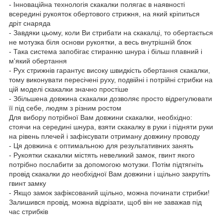
- Інноваційна технологія скакалки полягає в наявності
всередині рукояток обертового стрижня, на який кріпиться
дріт снаряда
- Завдяки цьому, коли Ви стрибати на скакалці, то обертається
не мотузка біля основи рукоятки, а весь внутрішній блок
- Така система запобігає стиранню шнура і більш плавний і
м'який обертання
- Рух стрижнів гарантує високу швидкість обертання скакалки,
тому виконувати пересічені руху, подвійні і потрійні стрибки на
цій моделі скакалки значно простіше
- Збільшена довжина скакалки дозволяє просто відрегулювати
її під себе, людям з різним ростом
Для вибору потрібної Вам довжини скакалки, необхідно:
стоячи на середині шнура, взяти скакалку в руки і підняти руки
на рівень плечей і зафіксувати отриману довжину проводу
- Ця довжина є оптимальною для результативних занять
- Рукоятки скакалки містять невеликий замок, гвинт якого
потрібно послабити за допомогою мотузки. Потім підтягніть
провід скакалки до необхідної Вам довжини і щільно закрутіть
гвинт замку
- Якщо замок зафіксований щільно, можна починати стрибки!
Залишився провід, можна відрізати, щоб він не заважав під
час стрибків