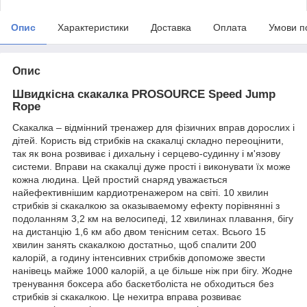
Опис
Характеристики
Доставка
Оплата
Умови п
Опис
Швидкісна скакалка PROSOURCE Speed Jump
Rope
Скакалка – відмінний тренажер для фізичних вправ дорослих і
дітей. Користь від стрибків на скакалці складно переоцінити,
так як вона розвиває і дихальну і серцево-судинну і м'язову
системи. Вправи на скакалці дуже прості і виконувати їх може
кожна людина. Цей простий снаряд уважається
найефективнішим кардиотренажером на світі. 10 хвилин
стрибків зі скакалкою за оказываемому ефекту порівнянні з
подоланням 3,2 км на велосипеді, 12 хвилинах плавання, бігу
на дистанцію 1,6 км або двом тенісним сетах. Всього 15
хвилин занять скакалкою достатньо, щоб спалити 200
калорій, а годину інтенсивних стрибків допоможе звести
нанівець майже 1000 калорій, а це більше ніж при бігу. Жодне
тренування боксера або баскетболіста не обходиться без
стрибків зі скакалкою. Це нехитра вправа розвиває