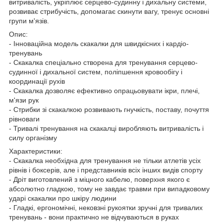
витривалість, укріплює серцево-судинну і дихальну системи,
розвиває стрибучість, допомагає скинути вагу, тренує основні
групи м'язів.
Опис:
- Інноваційна модель скакалки для швидкісних і кардіо-
тренувань
- Скакалка спеціально створена для тренування серцево-
судинної і дихальної систем, поліпшення кровообігу і
координації рухів
- Скакалка дозволяє ефективно опрацьовувати ікри, плечі,
м'язи рук
- Стрибки зі скакалкою розвивають гнучкість, поставу, почуття
рівноваги
- Тривалі тренування на скакалці виробляють витривалість і
силу організму
Характеристики:
- Скакалка необхідна для тренування не тільки атлетів усіх
рівнів і боксерів, але і представників всіх інших видів спорту
- Дріт виготовлений з міцного кабелю, поверхня якого є
абсолютно гладкою, тому не завдає травми при випадковому
ударі скакалки про шкіру людини
- Гладкі, ергономічні, нековзні рукоятки зручні для тривалих
тренувань - вони практично не відчуваються в руках