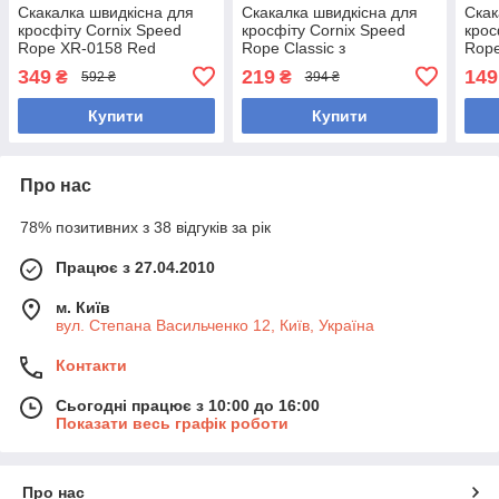
Скакалка швидкісна для
Скакалка швидкісна для
Скак
кросфіту Cornix Speed
кросфіту Cornix Speed
крос
Rope XR-0158 Red
Rope Classic з
Rope
обтяженням XR-0354
Ora
349
219
149
₴
₴
592 ₴
394 ₴
Black/Red
Купити
Купити
Про нас
78% позитивних з 38 відгуків за рік
Працює з 27.04.2010
м. Київ
вул. Степана Васильченко 12, Київ, Україна
Контакти
Сьогодні працює з 10:00 до 16:00
Показати весь графік роботи
Про нас