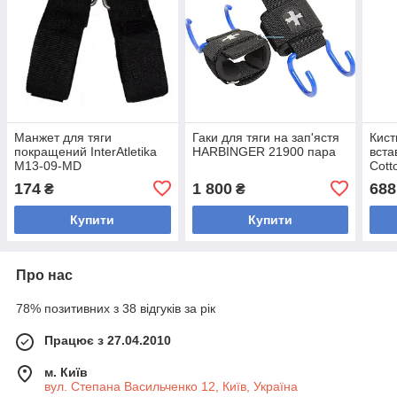
Манжет для тяги
Гаки для тяги на зап'ястя
Кист
покращений InterAtletika
HARBINGER 21900 пара
вст
M13-09-MD
Cott
174
1 800
688
₴
₴
Купити
Купити
Про нас
78% позитивних з 38 відгуків за рік
Працює з 27.04.2010
м. Київ
вул. Степана Васильченко 12, Київ, Україна