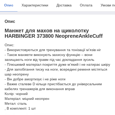
Опис
Характеристики
Доставка
Оплата
Умови п
Опис
Манжет для махов на щиколотку
HARBINGER 373800 NeopreneAnkleCuff
Опис:
- Використовуються для тренування та тонізації м'язів ніг
- Також манжети виконують захисну функцію – вони
захищають ноги від травм під час докладання зусиль
- Плюшевий матеріал покриття дуже м'який і не натирає шкіру
- Для запобігання тиску на ноги, всередині ременя містяться
шар неопрену
- Він добре амортизує і не ріже ноги
- Важке сталеве D кільце пристібається до універсальним
кабелях тренажерів для виконання вправ
Колір: чорний
Матеріал: міцний неопрен
Метал: сталь
, В комплекті: 1 шт