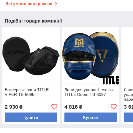
Всі умови повернення
Подібні товари компанії
Боксерські лапи TITLE
Лапи для ударної техніки
Лапи
VIPER TB-6095
TITLE Doom TB-6097
удар
пар
2 930
4 816
3 6
₴
₴
Купити
Купити