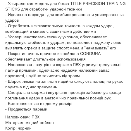
- Ультралегкая модель для бокса TITLE PRECISION TRAINING
STICKS для отработки ударной техники
- Идеально подходят для комбинированных и универсальных
ударов
- Отработать исключительную точность в каждом ударе,
комбинаций в связке с защитными действиями
- Усовершенствовать технику уклонов, обеспечивает
идеальную стойкость к ударам, но позволяет падмэну легко
выявлять огрехи в защите спортсмена и "наказывать" его
- Покрытие очень прочное из нейлона CORDURA
обеспечивает длительное использования
- Наповнювач - внутрішня каркас з ПВХ утримує тренувальні
палиці прямими, одночасно надаючи належний запас
пружності, надійно захистить від травм
- Широкі лямки на зап'ястя надійно фіксують палиці на руках
падмэна під час тренувань
- Спеціальна форма і внутрішня проекція забезпечує краще
поглинання удару в анатомічно правильної позиції рук.
- Виготовляються в одному розмірі
- Продаються парами
Наповнювач: ПВХ
Матеріал: міцний нейлон
Колір: чорний