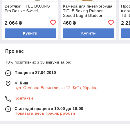
Вертлюг TITLE BOXING
Камера для пневмогруша
Проф
Pro Deluxe Swivel
TITLE Boxing Rubber
шарн
Speed Bag S Bladder
TB-i
2 064
460
2 2
₴
₴
Купити
Купити
Про нас
78% позитивних з 38 відгуків за рік
Працює з 27.04.2010
м. Київ
вул. Степана Васильченко 12, Київ, Україна
Контакти
Сьогодні працює з 10:00 до 16:00
Показати весь графік роботи