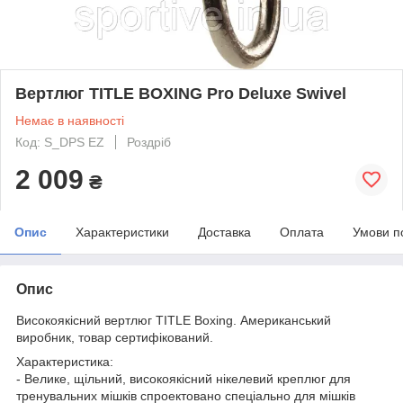
Вертлюг TITLE BOXING Pro Deluxe Swivel
Немає в наявності
Код: S_DPS EZ
Роздріб
2 009
₴
Опис
Характеристики
Доставка
Оплата
Умови п
Опис
Високоякісний вертлюг TITLE Boxing. Американський
виробник, товар сертифікований.
Характеристика:
- Велике, щільний, високоякісний нікелевий креплюг для
тренувальних мішків спроектовано спеціально для мішків