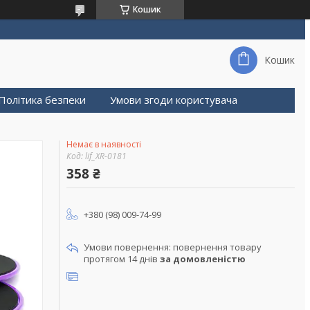
Кошик
Кошик
Політика безпеки
Умови згоди користувача
Немає в наявності
Код:
lif_XR-0181
358 ₴
+380 (98) 009-74-99
повернення товару
протягом 14 днів
за домовленістю