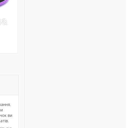
вання.
зи
чок ви
атів.