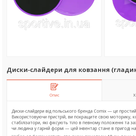
Диски-слайдери для ковзання (гладинга)
Опис
Х
Диски-слайдери від польського бренда
Cornix
— це простий 
Використовуючи пристрій, ви покращите свою моторику, коо
стабілізатори, які фіксують тіло в певному положенні та 
чи людина у гарній формі — цей інвентар стане в пригоді н