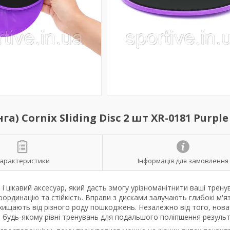
 Cornix Sliding Disc 2 шт XR-0181 Purple
арактеристики
Інформація для замовлення
і цікавий аксесуар, який дасть змогу урізноманітнити ваші трену
рдинацію та стійкість. Вправи з дисками залучають глибокі м'я
захищають від різного роду пошкоджень. Незалежно від того, нова
а будь-якому рівні тренувань для подальшого поліпшення результ