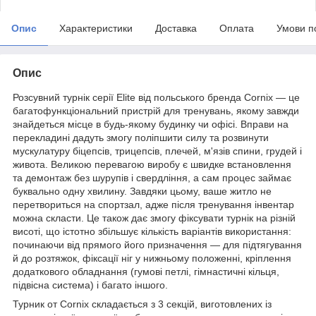
Опис
Характеристики
Доставка
Оплата
Умови п
Опис
Розсувний турнік серії Elite від польського бренда
Cornix
— це
багатофункціональний пристрій для тренувань, якому завжди
знайдеться місце в будь-якому будинку чи офісі. Вправи на
перекладині дадуть змогу поліпшити силу та розвинути
мускулатуру біцепсів, трицепсів, плечей, м'язів спини, грудей і
живота. Великою перевагою виробу є швидке встановлення
та демонтаж без шурупів і свердління, а сам процес займає
буквально одну хвилину. Завдяки цьому, ваше житло не
перетвориться на спортзал, адже після тренування інвентар
можна скласти. Це також дає змогу фіксувати турнік на різній
висоті, що істотно збільшує кількість варіантів використання:
починаючи від прямого його призначення — для підтягування
й до розтяжок, фіксації ніг у нижньому положенні, кріплення
додаткового обладнання (гумові петлі, гімнастичні кільця,
підвісна система) і багато іншого.
Турник от
Cornix
складається з 3 секцій, виготовлених із