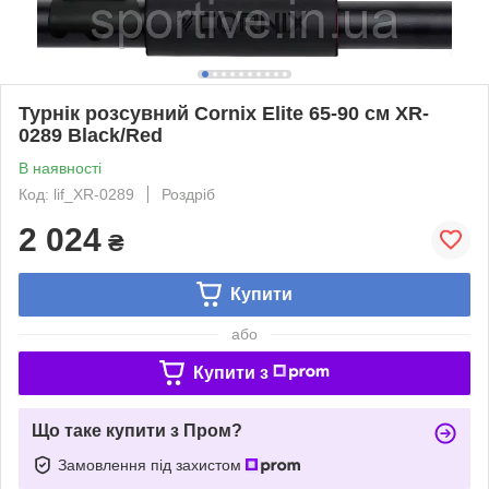
Турнік розсувний Cornix Elite 65-90 см XR-
0289 Black/Red
В наявності
Код: lif_XR-0289
Роздріб
2 024
₴
Купити
або
Купити з
Що таке купити з Пром?
Замовлення під захистом