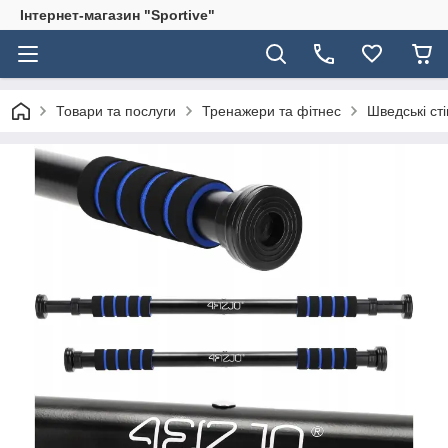
Інтернет-магазин "Sportive"
Товари та послуги
Тренажери та фітнес
Шведські сті