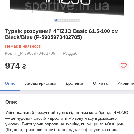
Турнік розсувний 4FIZJO Basic 61.5-100 см
Black/Blue (P-5905973402705)
Немає в наявності
Код: lif_P-5905973402705
Роздріб
974
₴
Опис
Характеристики
Доставка
Оплата
Умови п
Опис
Універсальний розсувний турнік від польського бренда
4FIZJO
— це чудовий спосіб наростити м'язову масу в домашніх
умовах. Виконуючи вправи на турніку, ви зміцните м'язи рук
(біцепси, трицепси, плечі та передпліччя), груди та спина