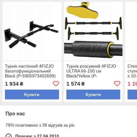
Турнік настінний 4FIZJO
Турнік розсувний 4FIZJO
Степ
багатофункціональний
ULTRA 66-100 см
ступ
Black (P-5905973402699)
Black/Yellow (P-
х 10
5905973400343)
590
1 934
1 574
1 1
₴
₴
Купити
Купити
Про нас
78% позитивних з 38 відгуків за рік
Працює з 27.04.2010