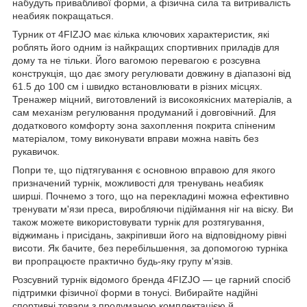
набудуть привабливої форми, а фізична сила та витривалість
неабияк покращаться.
Турник от
4FIZJO
має кілька ключових характеристик, які
роблять його одним із найкращих спортивних приладів для
дому та не тільки. Його вагомою перевагою є розсувна
конструкція, що дає змогу регулювати довжину в діапазоні від
61.5 до 100 см і швидко встановлювати в різних місцях.
Тренажер міцний, виготовлений із високоякісних матеріалів, а
сам механізм регулювання продуманий і довговічний. Для
додаткового комфорту зона захоплення покрита спіненим
матеріалом, тому виконувати вправи можна навіть без
рукавичок.
Попри те, що підтягування є основною вправою для якого
призначений турнік, можливості для тренувань неабияк
ширші. Почнемо з того, що на перекладині можна ефективно
тренувати м'язи преса, виробляючи підіймання ніг на віску. Ви
також можете використовувати турнік для розтягування,
віджимань і присідань, закріпивши його на відповідному рівні
висоти. Як бачите, без перебільшення, за допомогою турніка
ви пропрацюєте практично будь-яку групу м'язів.
Розсувний турнік відомого бренда
4FIZJO
— це гарний спосіб
підтримки фізичної форми в тонусі. Вибирайте надійні
спортивні товари з продуманою комплектацією й