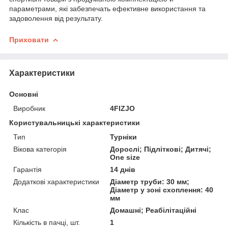
параметрами, які забезпечать ефективне використання та
задоволення від результату.
Приховати
Характеристики
Основні
Виробник
4FIZJO
Користувальницькі характеристики
Тип
Турніки
Вікова категорія
Дорослі; Підліткові; Дитячі;
One size
Гарантія
14 днів
Додаткові характеристики
Діаметр труби: 30 мм;
Діаметр у зоні схоплення: 40
мм
Клас
Домашні; Реабілітаційні
Кількість в пачці, шт.
1