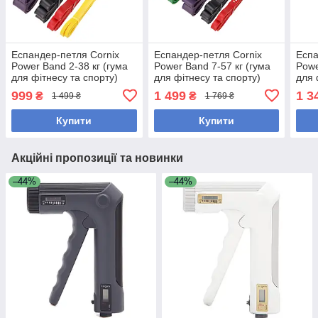
Еспандер-петля Cornix
Еспандер-петля Cornix
Еспа
Power Band 2-38 кг (гума
Power Band 7-57 кг (гума
Powe
для фітнесу та спорту)
для фітнесу та спорту)
для 
набір 4 шт XR-0087
набір 4 шт XR-0088
набі
999
1 499
1 3
₴
₴
1 499 ₴
1 769 ₴
Купити
Купити
Акційні пропозиції та новинки
–44%
–44%