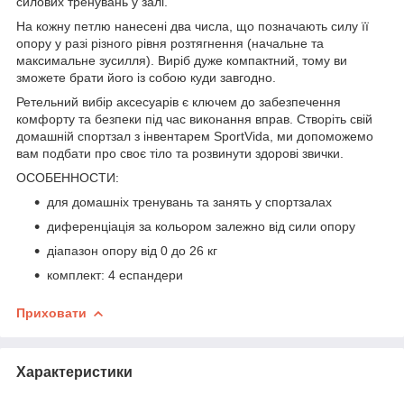
силових тренувань у залі.
На кожну петлю нанесені два числа, що позначають силу її
опору у разі різного рівня розтягнення (начальне та
максимальне зусилля). Виріб дуже компактний, тому ви
зможете брати його із собою куди завгодно.
Ретельний вибір аксесуарів є ключем до забезпечення
комфорту та безпеки під час виконання вправ. Створіть свій
домашній спортзал з інвентарем
SportVida
, ми допоможемо
вам подбати про своє тіло та розвинути здорові звички.
ОСОБЕННОСТИ:
для домашніх тренувань та занять у спортзалах
диференціація за кольором залежно від сили опору
діапазон опору від 0 до 26 кг
комплект: 4 еспандери
Приховати
Характеристики