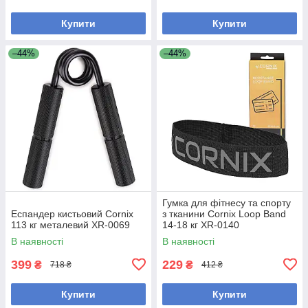
Купити
Купити
–44%
–44%
Гумка для фітнесу та спорту
Еспандер кистьовий Cornix
з тканини Cornix Loop Band
113 кг металевий XR-0069
14-18 кг XR-0140
В наявності
В наявності
399
229
₴
₴
718 ₴
412 ₴
Купити
Купити