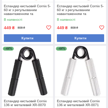
Еспандер кистьовий Cornix 5-
Еспандер кистьовий Cornix 5-
60 кг з регульованим
60 кг з регульованим
навантаженням та
навантаженням та
електронним лічильником
електронним лічильником
В наявності
В наявності
XR-0280 Black
XR-0281 White
449
449
₴
₴
808 ₴
808 ₴
Купити
Купити
–44%
–44%
Еспандер кистьовий Cornix
Еспандер кистьовий Cornix
136 кг металевий XR-0070
136 кг металевий XR-0071