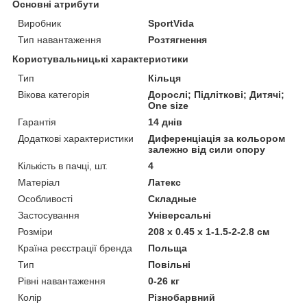
Основні атрибути
Виробник
SportVida
Тип навантаження
Розтягнення
Користувальницькі характеристики
Тип
Кільця
Вікова категорія
Дорослі; Підліткові; Дитячі;
One size
Гарантія
14 днів
Додаткові характеристики
Диференціація за кольором
залежно від сили опору
Кількість в пачці, шт.
4
Матеріал
Латекс
Особливості
Складные
Застосування
Універсальні
Розміри
208 х 0.45 х 1-1.5-2-2.8 см
Країна реєстрації бренда
Польща
Тип
Повільні
Рівні навантаження
0-26 кг
Колір
Різнобарвний