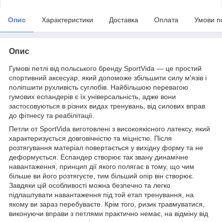
Опис
Характеристики
Доставка
Оплата
Умови п
Опис
Гумові петлі від польського бренду
SportVida
— це простий
спортивний аксесуар, який допоможе збільшити силу м'язів і
поліпшити рухливість суглобів. Найбільшою перевагою
гумових еспандерів є їх універсальність, адже вони
застосовуються в різних видах тренувань, від силових вправ
до фітнесу та реабілітації.
Петли от
SportVida
виготовлені з високоякісного латексу, який
характеризується довговічністю та міцністю. Після
розтягування матеріал повертається у вихідну форму та не
деформується. Еспандер створює так звану динамічне
навантаження, принцип дії якого полягає в тому, що чим
більше ви його розтягуєте, тим більший опір він створює.
Завдяки цій особливості можна безпечно та легко
підлаштувати навантаження під той етап тренування, на
якому ви зараз перебуваєте. Крім того, ризик травмуватися,
виконуючи вправи з петлями практично немає, на відміну від