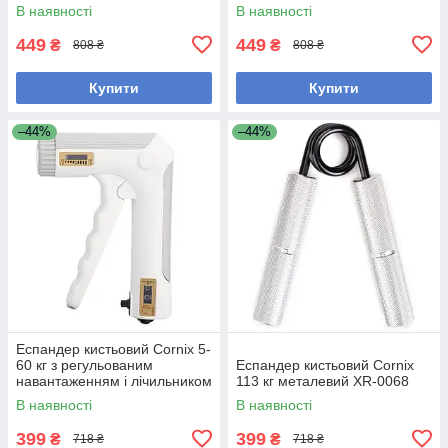
В наявності
В наявності
449
449
₴
₴
808 ₴
808 ₴
Купити
Купити
–44%
–44%
Еспандер кистьовий Cornix 5-
60 кг з регульованим
Еспандер кистьовий Cornix
навантаженням і лічильником
113 кг металевий XR-0068
XR-0279 White
В наявності
В наявності
399
399
₴
₴
718 ₴
718 ₴