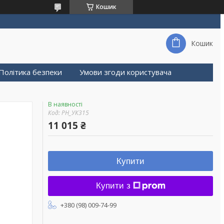
Кошик
Кошик
Політика безпеки
Умови згоди користувача
В наявності
Код:
PH_УК315
11 015 ₴
Купити
Купити з
+380 (98) 009-74-99