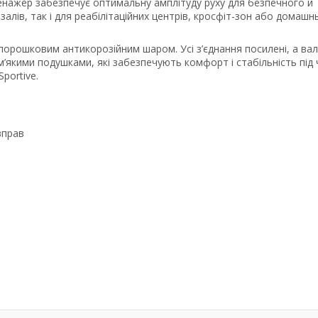
ренажер забезпечує оптимальну амплітуду руху для безпечного й
алів, так і для реабілітаційних центрів, кросфіт-зон або домашн
 порошковим антикорозійним шаром. Усі з’єднання посилені, а ва
’якими подушками, які забезпечують комфорт і стабільність під 
portive.
вправ