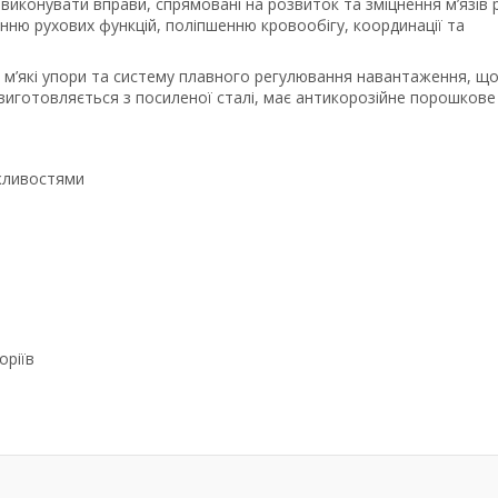
иконувати вправи, спрямовані на розвиток та зміцнення м’язів р
енню рухових функцій, поліпшенню кровообігу, координації та
, м’які упори та систему плавного регулювання навантаження, що
р виготовляється з посиленої сталі, має антикорозійне порошкове
жливостями
оріїв