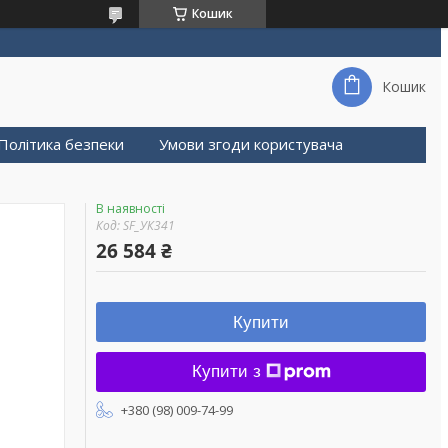
Кошик
Кошик
Політика безпеки
Умови згоди користувача
В наявності
Код:
SF_УК341
26 584 ₴
Купити
Купити з
+380 (98) 009-74-99