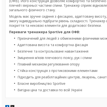
(ОФВ). Його конструкція дозволяє комфортно та безпечно в
плечей і верхньої частини спини. Тренажер сприяє відновл
загального фізичного стану.
Модель має зручне сидіння з фіксацією, адаптовану висоту
змогу індивідуально підібрати рівень складності. Тренаже
покриття та нековзкі елементи для додаткової безпеки.
Переваги тренажера Sportive для ОФВ:
Призначений для людей з обмеженими фізичними мо
Адаптована висота та комфортна фіксація
Безпечне та контрольоване навантаження
Зміцнення м’язів плечового поясу, рук і спини
Плавний механізм регулювання опору
Стійка конструкція з протиковзкими елементами
Підходить для реабілітаційних центрів, лікарень, санат
Власне виробництво Sportive
Вигідна ціна та доставка по всій Україні