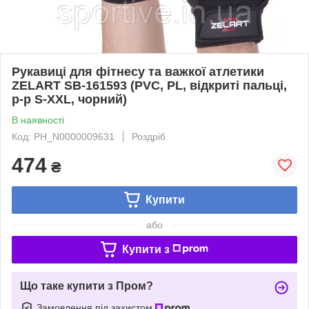
Рукавиці для фітнесу та важкої атлетики
ZELART SB-161593 (PVC, PL, відкриті пальці,
р-р S-XXL, чорний)
В наявності
Код: PH_N0000009631
Роздріб
474
₴
Купити
або
Купити з
Що таке купити з Пром?
Замовлення під захистом