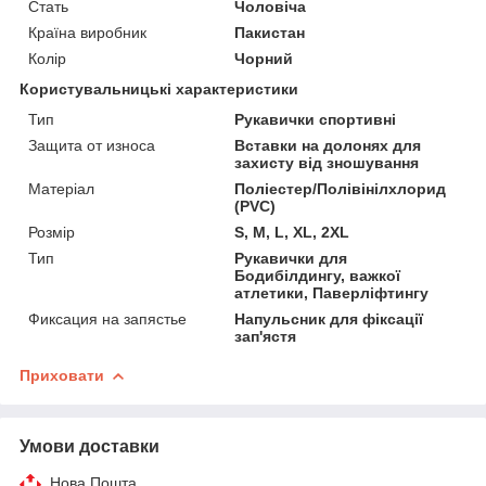
Стать
Чоловіча
Країна виробник
Пакистан
Колір
Чорний
Користувальницькі характеристики
Тип
Рукавички спортивні
Защита от износа
Вставки на долонях для
захисту від зношування
Матеріал
Поліестер/Полівінілхлорид
(PVC)
Розмір
S, M, L, XL, 2XL
Тип
Рукавички для
Бодибілдингу, важкої
атлетики, Паверліфтингу
Фиксация на запястье
Напульсник для фіксації
зап'ястя
Приховати
Умови доставки
Нова Пошта