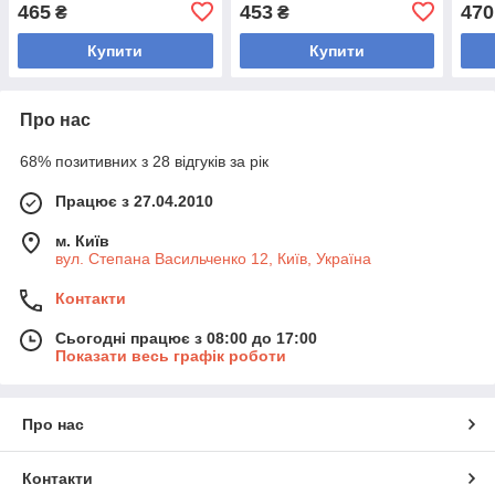
відкриті пальці, р-р M-XL,
пальці, р-р S-XXL, чорний)
відк
465
453
470
₴
₴
чорний синій)
чорн
Купити
Купити
Про нас
68% позитивних з 28 відгуків за рік
Працює з 27.04.2010
м. Київ
вул. Степана Васильченко 12, Київ, Україна
Контакти
Сьогодні працює з 08:00 до 17:00
Показати весь графік роботи
Про нас
Контакти