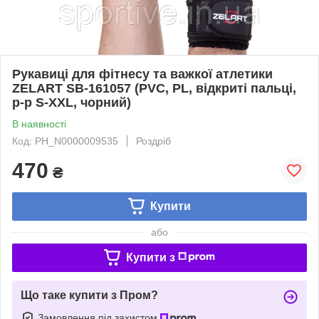
Рукавиці для фітнесу та важкої атлетики
ZELART SB-161057 (PVC, PL, відкриті пальці,
р-р S-XXL, чорний)
В наявності
Код: PH_N0000009535
Роздріб
470
₴
Купити
або
Купити з
Що таке купити з Пром?
Замовлення під захистом