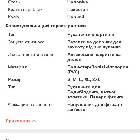
Стать
Чоловіча
Країна виробник
Пакистан
Колір
Чорний
Користувальницькі характеристики
Тип
Рукавички спортивні
Защита от износа
Вставки на долонях для
захисту від зношування
Захист проти ковзання
Антиковзне покриття на
долоні
Матеріал
Поліестер/Полівінілхлорид
(PVC)
Розмір
S, M, L, XL, 2XL
Тип
Рукавички для
Бодибілдингу, важкої
атлетики, Паверліфтингу
Фиксация на запястье
Напульсник для фіксації
зап'ястя
Приховати