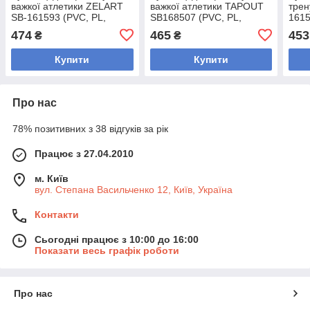
важкої атлетики ZELART
важкої атлетики TAPOUT
трен
SB-161593 (PVC, PL,
SB168507 (PVC, PL,
1615
відкриті пальці, р-р S-XXL,
відкриті пальці, р-р M-XL,
паль
474
465
453
₴
₴
чорний)
чорний синій)
Купити
Купити
Про нас
78% позитивних з 38 відгуків за рік
Працює з 27.04.2010
м. Київ
вул. Степана Васильченко 12, Київ, Україна
Контакти
Сьогодні працює з 10:00 до 16:00
Показати весь графік роботи
Про нас