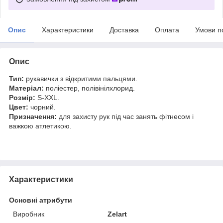
Опис
Характеристики
Доставка
Оплата
Умови п
Опис
Тип:
рукавички з відкритими пальцями.
Матеріал:
поліестер, полівінілхлорид.
Розмір:
S-XXL.
Цвет:
чорний.
Призначення:
для захисту рук під час занять фітнесом і
важкою атлетикою.
Характеристики
Основні атрибути
Виробник
Zelart