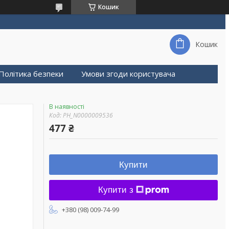
Кошик
Кошик
Політика безпеки
Умови згоди користувача
В наявності
Код:
PH_N0000009536
477 ₴
Купити
Купити з
+380 (98) 009-74-99