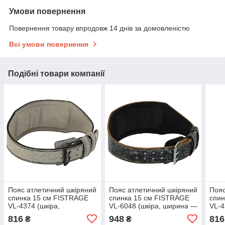
Умови повернення
Повернення товару впродовж 14 днів за домовленістю
Всі умови повернення
Подібні товари компанії
Пояс атлетичний шкіряний
Пояс атлетичний шкіряний
Пояс
спинка 15 см FISTRAGE
спинка 15 см FISTRAGE
спин
VL-4374 (шкіра,
VL-6048 (шкіра, ширина —
VL-4
ширина-6in (15 см),
6in (15 см), довжина 100-
6in 
816
948
816
₴
₴
довжина 100-112 см,
112 см, розмір S-XL,
112 