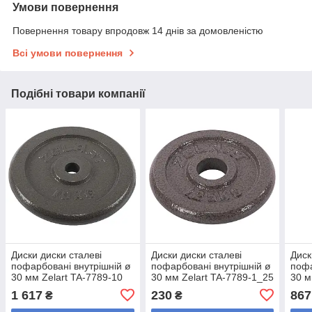
Умови повернення
Повернення товару впродовж 14 днів за домовленістю
Всі умови повернення
Подібні товари компанії
Диски диски сталеві
Диски диски сталеві
Диск
пофарбовані внутрішній ø
пофарбовані внутрішній ø
пофа
30 мм Zelart TA-7789-10
30 мм Zelart TA-7789-1_25
30 м
10 кг (сталь пофарбована,
1,25 кг (сталь
кг (
1 617
230
867
₴
₴
сірий)
пофарбована, сірий)
сіри