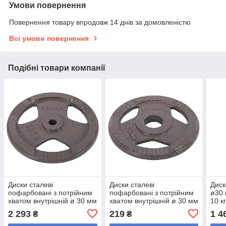
Умови повернення
Повернення товару впродовж 14 днів за домовленістю
Всі умови повернення
Подібні товари компанії
Диски сталеві
Диски сталеві
Диск
пофарбовані з потрійним
пофарбовані з потрійним
ø30 
хватом внутрішній ø 30 мм
хватом внутрішній ø 30 мм
10 к
Zelart TA-7790-15 15 кг
Zelart TA-7790-1_25 1,25
чорн
2 293
219
1 4
₴
₴
(сталь пофарбована,
кг (сталь пофарбована,