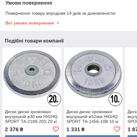
Умови повернення
Повернення товару впродовж 14 днів за домовленістю
Всі умови повернення
Подібні товари компанії
Диски диски хромовані
Диски диски хромовані
Диск
внутрішній ø30 мм HIGHQ
внутрішній ø52мм HIGHQ
внут
SPORT TA-2189-20S 20 кг
SPORT TA-1456-10B 10 кг
SPOR
(метал хромований)
(метал хромований)
(мет
2 376
1 331
1 8
₴
₴