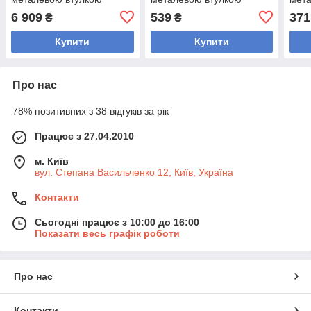
внутрішній ø51 мм MD
внутрішній ø 51 мм MD
внут
6 909
539
371
₴
₴
Buddy TA-9647-25 25кг
Buddy TA-9649-1_25 1,25
Budd
кг (зовнішній ø-15,5 см,
Купити
Купити
Про нас
78% позитивних з 38 відгуків за рік
Працює з 27.04.2010
м. Київ
вул. Степана Васильченко 12, Київ, Україна
Контакти
Сьогодні працює з 10:00 до 16:00
Показати весь графік роботи
Про нас
Контакти