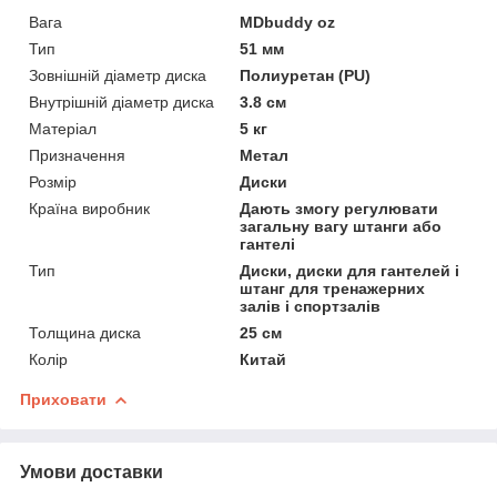
Вага
MDbuddy oz
Тип
51 мм
Зовнішній діаметр диска
Полиуретан (PU)
Внутрішній діаметр диска
3.8 см
Матеріал
5 кг
Призначення
Метал
Розмір
Диски
Країна виробник
Дають змогу регулювати
загальну вагу штанги або
гантелі
Тип
Диски, диски для гантелей і
штанг для тренажерних
залів і спортзалів
Толщина диска
25 см
Колір
Китай
Приховати
Умови доставки