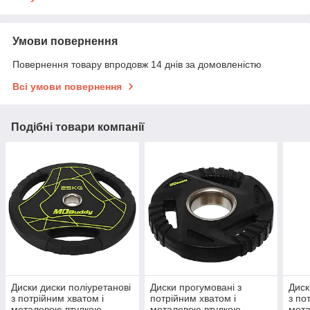
Умови повернення
Повернення товару впродовж 14 днів за домовленістю
Всі умови повернення
Подібні товари компанії
Диски диски поліуретанові
Диски прогумовані з
Диск
з потрійним хватом і
потрійним хватом і
з по
металевою втулкою
металевою втулкою
мет