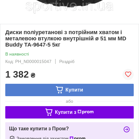
Диски поліуретанові з потрійним хватом і
металевою втулкою внутрішній ø 51 мм MD
Buddy TA-9647-5 5кг
В наявності
Код: PH_N0000015047
Роздріб
1 382
₴
Купити
або
Купити з
Що таке купити з Пром?
Замовлення під захистом