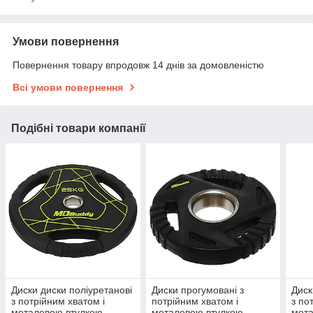
Умови повернення
Повернення товару впродовж 14 днів за домовленістю
Всі умови повернення
Подібні товари компанії
Диски диски поліуретанові
Диски прогумовані з
Диск
з потрійним хватом і
потрійним хватом і
з по
металевою втулкою
металевою втулкою
мет