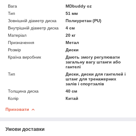
Вага
MDbuddy oz
Тип
51 мм
Зовнішній діаметр диска
Полиуретан (PU)
Внутрішній діаметр диска
4 см
Матеріал
20 кг
Призначення
Метал
Розмір
Диски
Країна виробник
Дають змогу регулювати
загальну вагу штанги або
гантелі
Тип
Диски, диски для гантелей і
штанг для тренажерних
залів і спортзалів
Толщина диска
40 см
Колір
Китай
Приховати
Умови доставки