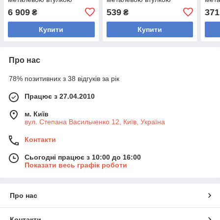
внутрішній ø51 мм MD
внутрішній ø 51 мм MD
внут
6 909
539
371
₴
₴
Buddy TA-9647-25 25кг
Buddy TA-9649-1_25 1,25
Budd
кг (зовнішній ø-15,5 см,
Купити
Купити
Про нас
78% позитивних з 38 відгуків за рік
Працює з 27.04.2010
м. Київ
вул. Степана Васильченко 12, Київ, Україна
Контакти
Сьогодні працює з 10:00 до 16:00
Показати весь графік роботи
Про нас
Контакти