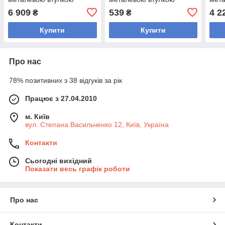
внутрішній ø51 мм MD
внутрішній ø 51 мм MD
внут
6 909
539
4 2
₴
₴
Buddy TA-9647-25 25кг
Buddy TA-9649-1_25 1,25
TA-2
кг (зовнішній ø-15,5 см,
Купити
Купити
Про нас
78% позитивних з 38 відгуків за рік
Працює з 27.04.2010
м. Київ
вул. Степана Васильченко 12, Київ, Україна
Контакти
Сьогодні вихідний
Показати весь графік роботи
Про нас
Контакти