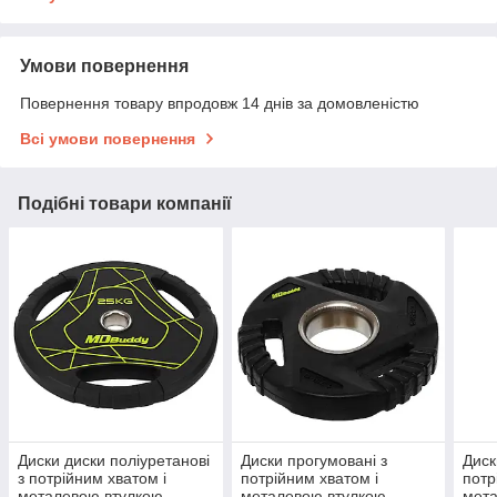
Умови повернення
Повернення товару впродовж 14 днів за домовленістю
Всі умови повернення
Подібні товари компанії
Диски диски поліуретанові
Диски прогумовані з
Диск
з потрійним хватом і
потрійним хватом і
потр
металевою втулкою
металевою втулкою
мет