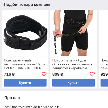
Подібні товари компанії
Пояс атлетичний
Пояс атлетичний для
Пояс
текстильний спинка 16 см
обтяження текстильний з
обтя
EZOUS CARBON FIBER
ланцюгом і карабіном
ланц
BELT WITH WAIST PAD O-
спинка 16 см EZOUS DIP
спин
716
809
929
₴
₴
08 (EVA, PL, PVC,
BELT SOFT STRAP N-03
COB
(EVA
Купити
Купити
Про нас
78% позитивних з 38 відгуків за рік