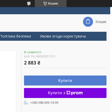
Кошик
Кошик
Політика безпеки
Умови згоди користувача
В наявності
Код:
PH_N0000007253
2 883 ₴
Купити
Купити з
+380 (98) 009-74-99