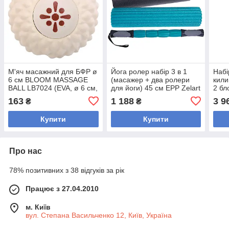
М'яч масажний для БФР ø
Йога ролер набір 3 в 1
Набі
6 см BLOOM MASSAGE
(масажер + два ролери
кили
BALL LB7024 (EVA, ø 6 см,
для йоги) 45 см EPP Zelart
2 бл
кольори в асортименті)
FI-5715 (d-16,5 см,
для
163
1 188
3 9
₴
₴
чорний-м'ятний)
(EVA
Купити
Купити
Про нас
78% позитивних з 38 відгуків за рік
Працює з 27.04.2010
м. Київ
вул. Степана Васильченко 12, Київ, Україна