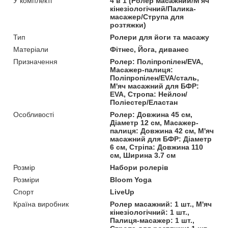
У комплекті
4 в 1 (Ролер масажний/М'яч
кінезіологічний/Палика-
масажер/Струпа для
розтяжки)
Тип
Ролери для йоги та масажу
Матеріали
Фітнес, Йога, диванес
Призначення
Ролер: Поліпропілен/EVA,
Масажер-палиця:
Поліпропілен/EVA/сталь,
М'яч масажний для БФР:
EVA, Стропа: Нейлон/
Поліестер/Еластан
Особливості
Ролер: Довжина 45 см,
Діаметр 12 см, Масажер-
палиця: Довжина 42 см, М'яч
масажний для БФР: Діаметр
6 см, Стріпа: Довжина 110
см, Ширина 3.7 см
Розмір
Набори ролерів
Розміри
Bloom Yoga
Спорт
LiveUp
Країна виробник
Ролер масажний: 1 шт., М'яч
кінезіологічний: 1 шт.,
Палиця-масажер: 1 шт.,