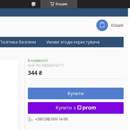
Кошик
Кошик
Політика безпеки
Умови згоди користувача
В наявності
Код:
PH_N0000018711
344 ₴
Купити
Купити з
+380 (98) 009-74-99