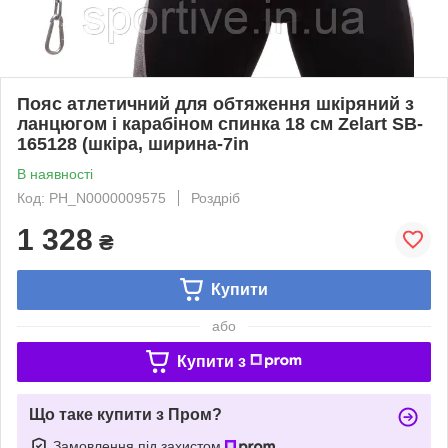
Пояс атлетичний для обтяження шкіряний з
ланцюгом і карабіном спинка 18 см Zelart SB-
165128 (шкіра, ширина-7in
В наявності
Код: PH_N0000009575
Роздріб
1 328
₴
Купити
або
Купити з
Що таке купити з Пром?
Замовлення під захистом