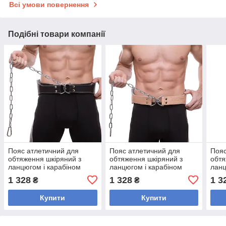
Всі умови повернення
Подібні товари компанії
Пояс атлетичний для
Пояс атлетичний для
Пояс
обтяження шкіряний з
обтяження шкіряний з
обтя
ланцюгом і карабіном
ланцюгом і карабіном
ланц
спинка 18 см Zelart SB-
спинка 18 см Zelart SB-
спин
1 328
1 328
1 3
₴
₴
165128 (шкіра, ширина-7in
165130 (шкіра, ширина-7in
1651
Купити
Купити