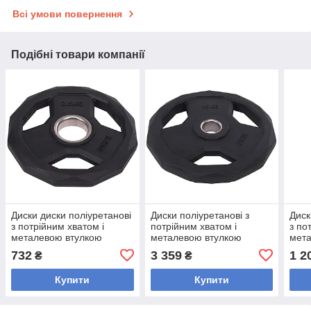
Всі умови повернення
Подібні товари компанії
Диски диски поліуретанові
Диски поліуретанові з
Диск
з потрійним хватом і
потрійним хватом і
з по
металевою втулкою
металевою втулкою
мет
внутрішній ø51 мм LI NUO
внутрішній ø 51 мм LI
внут
732
3 359
1 2
₴
₴
SC-3858-2_5 2,5кг
NUO SC-3858-15 15кг
SC-3
Купити
Купити