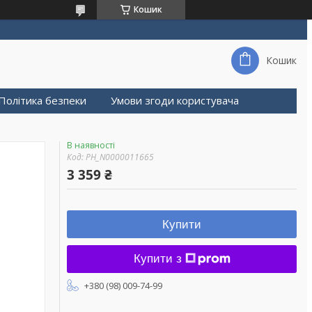
Кошик
Кошик
Політика безпеки
Умови згоди користувача
В наявності
Код:
PH_N0000011665
3 359 ₴
Купити
Купити з
+380 (98) 009-74-99