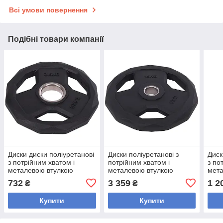
Всі умови повернення
Подібні товари компанії
Диски диски поліуретанові
Диски поліуретанові з
Диск
з потрійним хватом і
потрійним хватом і
з по
металевою втулкою
металевою втулкою
мет
внутрішній ø51 мм LI NUO
внутрішній ø 51 мм LI
внут
732
3 359
1 2
₴
₴
SC-3858-2_5 2,5кг
NUO SC-3858-15 15кг
SC-3
Купити
Купити