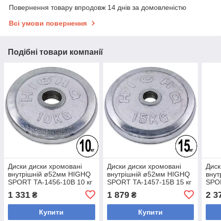
Повернення товару впродовж 14 днів за домовленістю
Всі умови повернення
Подібні товари компанії
Диски диски хромовані
Диски диски хромовані
Диск
внутрішній ø52мм HIGHQ
внутрішній ø52мм HIGHQ
внут
SPORT TA-1456-10B 10 кг
SPORT TA-1457-15B 15 кг
SPOR
(метал хромований)
(метал хромований)
(мет
1 331
1 879
2 3
₴
₴
Купити
Купити