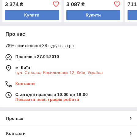
5125-15 15 кг (синій)
Record TA-4787-15 15 кг
2676
3 374
3 087
711
₴
₴
(зовнішній ø-45 см)
2,5)
Купити
Купити
Про нас
78% позитивних з 38 відгуків за рік
Працює з 27.04.2010
м. Київ
вул. Степана Васильченко 12, Київ, Україна
Контакти
Сьогодні працює з 10:00 до 16:00
Показати весь графік роботи
Про нас
Контакти