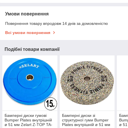
Умови повернення
Повернення товару впродовж 14 днів за домовленістю
Всі умови повернення
Подібні товари компанії
Бамперні диски гумові
Бамперні диски зі
Бамп
Bumper Plates внутрішній
структурної гуми Bumper
Bump
ø 51 мм Zelart Z-TOP TA-
Plates внутрішній ø 51 мм
ø 51