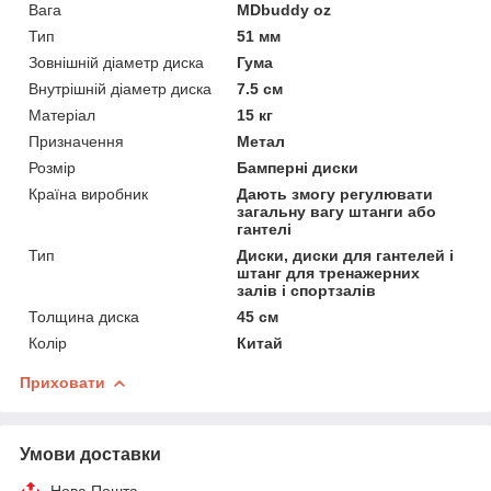
Вага
MDbuddy oz
Тип
51 мм
Зовнішній діаметр диска
Гума
Внутрішній діаметр диска
7.5 см
Матеріал
15 кг
Призначення
Метал
Розмір
Бамперні диски
Країна виробник
Дають змогу регулювати
загальну вагу штанги або
гантелі
Тип
Диски, диски для гантелей і
штанг для тренажерних
залів і спортзалів
Толщина диска
45 см
Колір
Китай
Приховати
Умови доставки
Нова Пошта