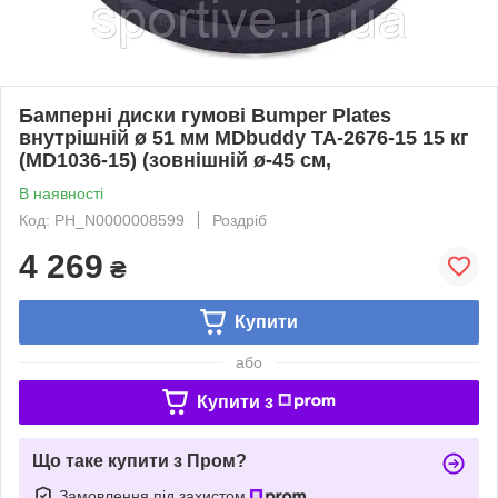
Бамперні диски гумові Bumper Plates
внутрішній ø 51 мм MDbuddy TA-2676-15 15 кг
(MD1036-15) (зовнішній ø-45 см,
В наявності
Код: PH_N0000008599
Роздріб
4 269
₴
Купити
або
Купити з
Що таке купити з Пром?
Замовлення під захистом